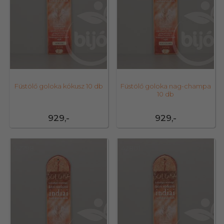
Füstölő goloka kókusz 10 db
Füstölő goloka nag-champa
10 db
929,-
929,-
42798
42801