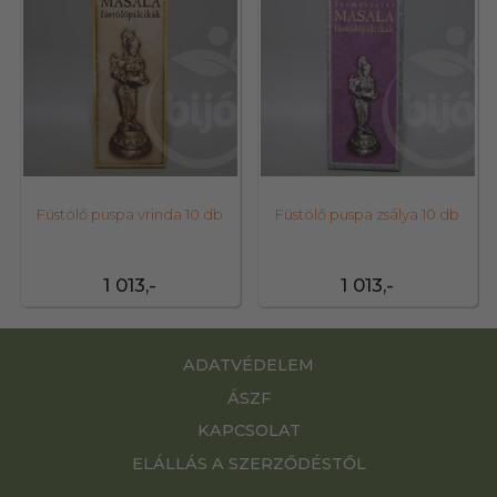
Füstölő puspa vrinda 10 db
Füstölő puspa zsálya 10 db
1 013,-
1 013,-
ADATVÉDELEM
ÁSZF
KAPCSOLAT
ELÁLLÁS A SZERZŐDÉSTŐL