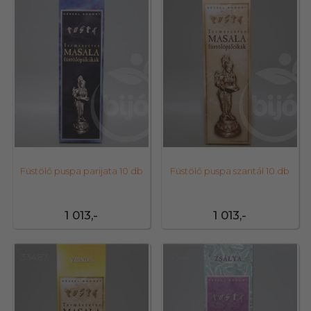
Füstölő puspa parijata 10 db
Füstölő puspa szantál 10 db
1 013,-
1 013,-
33487
33483