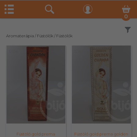
0
Szűrés
Aromaterápia
/ Füstölők
/ Füstölők
12156
12161
Füstölő gold prema
Füstölő gold prema golden