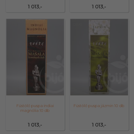
1 013,-
1 013,-
12198
12199
Füstölő puspa indiai
Füstölő puspa jázmin 10 db
magnólia 10 db
1 013,-
1 013,-