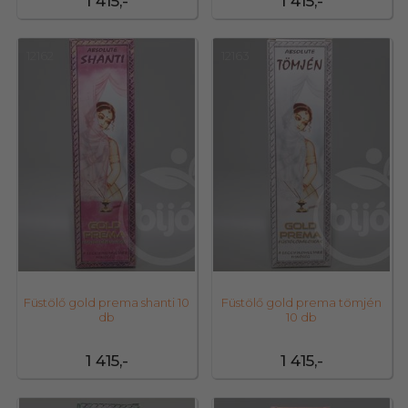
1 415,-
1 415,-
12162
12163
Füstölő gold prema shanti 10
Füstölő gold prema tömjén
db
10 db
1 415,-
1 415,-