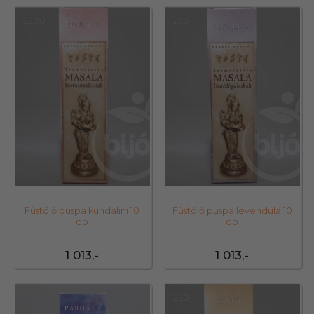
12200
12201
Füstölő puspa kundalini 10
Füstölő puspa levendula 10
db
db
1 013,-
1 013,-
12202
12204