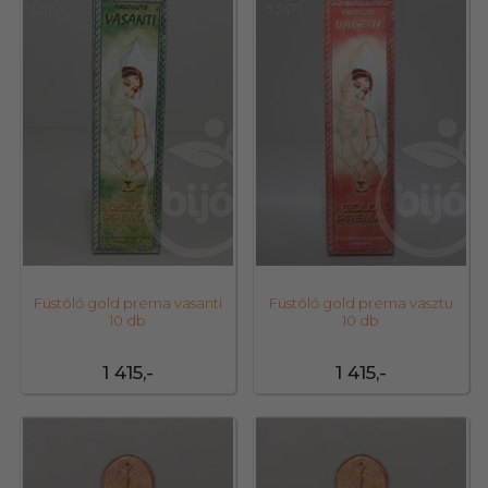
12164
33471
Füstölő gold prema vasanti
Füstölő gold prema vasztu
10 db
10 db
1 415,-
1 415,-
42795
42800