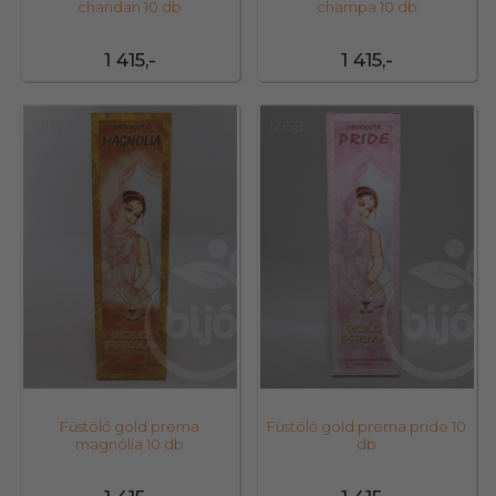
chandan 10 db
champa 10 db
1 415,-
1 415,-
12157
12158
Füstölő gold prema
Füstölő gold prema pride 10
magnólia 10 db
db