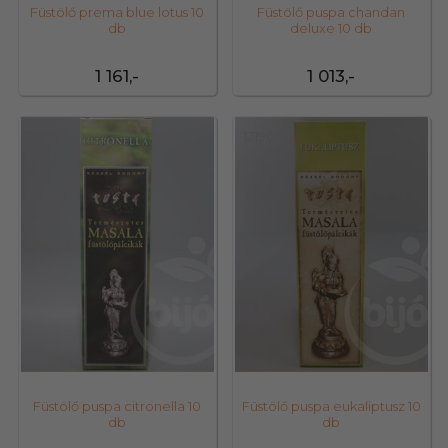
Füstölő prema blue lotus 10
Füstölő puspa chandan
db
deluxe 10 db
1 161,-
1 013,-
12195
12196
Füstölő puspa citronella 10
Füstölő puspa eukaliptusz 10
db
db