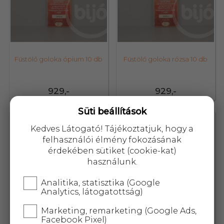
Füstölő goloka ópium 10 db
Füstölő goloka rózsa 10 db
929,-
929,-
Süti beállítások
42797
42796
Kedves Látogató! Tájékoztatjuk, hogy a
felhasználói élmény fokozásának
érdekében sütiket (cookie-kat)
használunk.
Analitika, statisztika (Google
Analytics, látogatottság)
Marketing, remarketing (Google Ads,
Facebook Pixel)