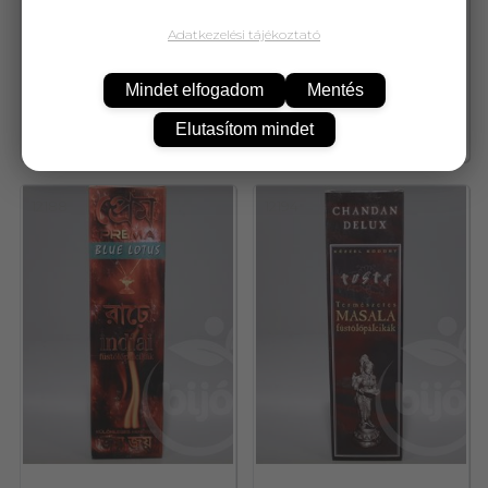
Adatkezelési tájékoztató
Füstölő goloka szantál 10 db
Füstölő goloka tömjén 10 db
Mindet elfogadom
Mentés
Elutasítom mindet
929,-
929,-
12188
12194