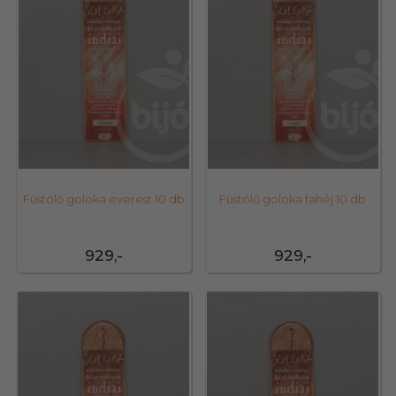
Füstölő goloka everest 10 db
Füstölő goloka fahéj 10 db
929,-
929,-
42794
42799