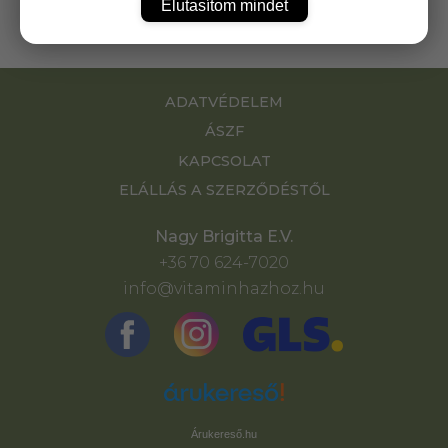
Elutasítom mindet
ADATVÉDELEM
ÁSZF
KAPCSOLAT
ELÁLLÁS A SZERZŐDÉSTŐL
Nagy Brigitta E.V.
+36 70 624-7020
info@vitaminhazhoz.hu
Árukereső.hu