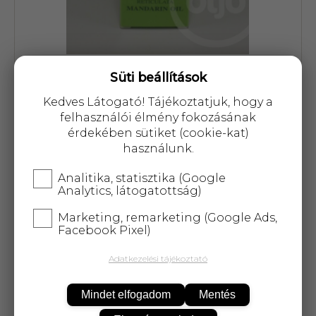
Süti beállítások
Cikkszám: 10054
Kedves Látogató! Tájékoztatjuk, hogy a
1 819 Ft
felhasználói élmény fokozásának
érdekében sütiket (cookie-kat)
használunk.
Analitika, statisztika (Google
Analytics, látogatottság)
KOSÁRBA
Marketing, remarketing (Google Ads,
Facebook Pixel)
25 000 Ft
felett
5 kg-ig
ingyenes kiszállítás!
Adatkezelési tájékoztató
párologtatásra, aromafürdő, testápoló olaj és
Mindet elfogadom
Mentés
illatszer készítéséhez