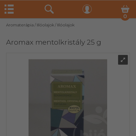
0
Aromaterápia
/ IIlóolajok
/ IIlóolajok
Aromax mentolkristály 25 g