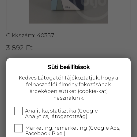
Cikkszám: 40357
3 892 Ft
Süti beállítások
Kedves Látogató! Tájékoztatjuk, hogy a
felhasználói élmény fokozásának
KOSÁRBA
érdekében sütiket (cookie-kat)
használunk.
25 000 Ft
felett
5 kg-ig
ingyenes kiszállítás!
Analitika, statisztika (Google
Analytics, látogatottság)
AROMAX MENTOLKRISTÁLY: A mentolkristály
Marketing, remarketing (Google Ads,
intenzív, hűs, mentolos illatot áraszt, kellemesen
Facebook Pixel)
frissíti, élénkíti a testet és a szellemet. Kiválóan