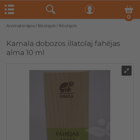
0
Aromaterápia
/ IIlóolajok
/ IIlóolajok
Kamala dobozos illatolaj fahéjas
alma 10 ml