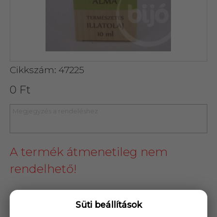
Cikkszám: 47225
0 Ft
A termék átmenetileg nem
rendelhető!
25 000 Ft
felett
5 kg-ig
ingyenes kiszállítás!
Süti beállítások