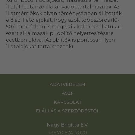
különböző illóolajokat, másrészt a természet
illatát leutánzó illatanyagot tartalmaznak. Az
illatmérnökök olyan töménységben állították
elő az illatolajokat, hogy azok többszörös (10-
50x) hígításban is megőrzik kellemes illatukat,
ezért alkalmasak pl. öblítő helyettesítésére
ecetben oldva. (Az öblítők is pontosan ilyen
illatolajokat tartalmaznak)
ADATVÉDELEM
ÁSZF
KAPCSOLAT
ELÁLLÁS A SZERZŐDÉSTŐL
Nagy Brigitta E.V.
+36 70 624-7020