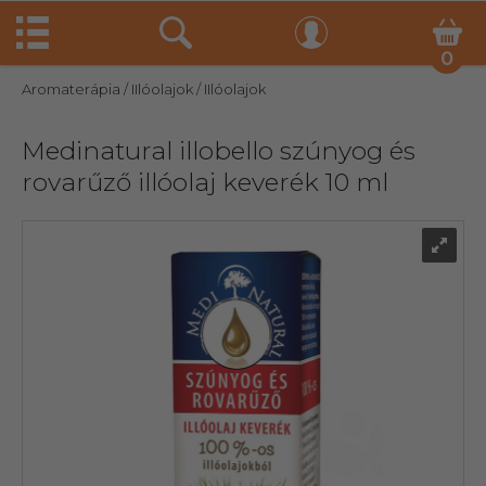
0
Aromaterápia
/ IIlóolajok
/ IIlóolajok
Medinatural illobello szúnyog és
rovarűző illóolaj keverék 10 ml