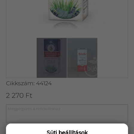
Cikkszám: 44124
2 270 Ft
Süti beállítások