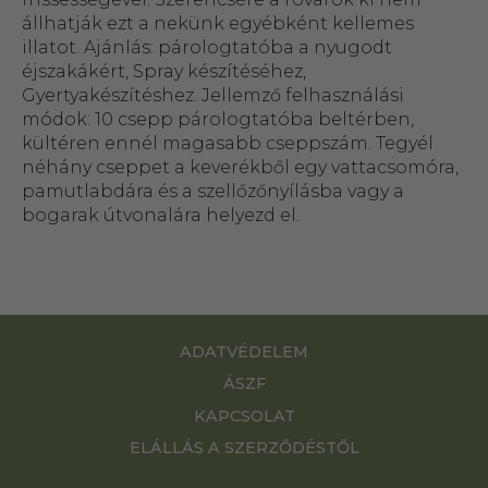
állhatják ezt a nekünk egyébként kellemes
illatot. Ajánlás: párologtatóba a nyugodt
éjszakákért, Spray készítéséhez,
Gyertyakészítéshez. Jellemző felhasználási
módok: 10 csepp párologtatóba beltérben,
kültéren ennél magasabb cseppszám. Tegyél
néhány cseppet a keverékből egy vattacsomóra,
pamutlabdára és a szellőzőnyílásba vagy a
bogarak útvonalára helyezd el.
ADATVÉDELEM
ÁSZF
KAPCSOLAT
ELÁLLÁS A SZERZŐDÉSTŐL