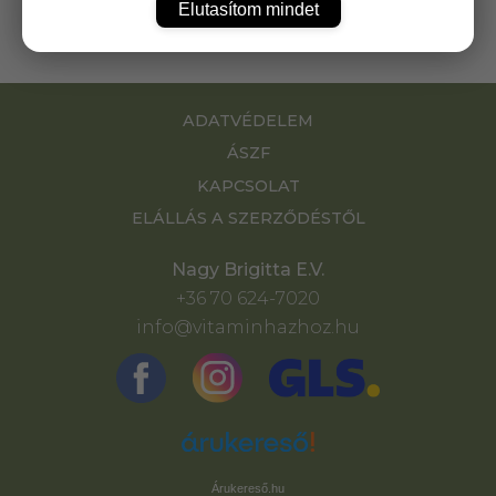
Elutasítom mindet
ADATVÉDELEM
ÁSZF
KAPCSOLAT
ELÁLLÁS A SZERZŐDÉSTŐL
Nagy Brigitta E.V.
+36 70 624-7020
info@vitaminhazhoz.hu
Árukereső.hu