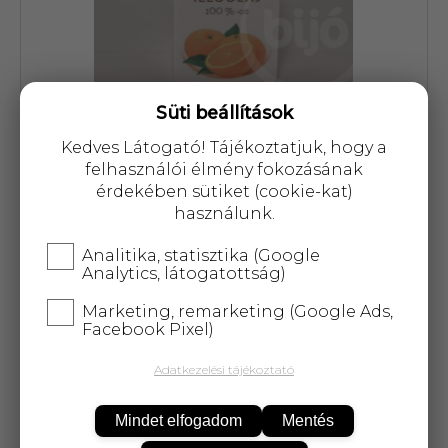
Süti beállítások
Cikkszám: 10306
Kedves Látogató! Tájékoztatjuk, hogy a
felhasználói élmény fokozásának
1 708 Ft
érdekében sütiket (cookie-kat)
használunk.
Analitika, statisztika (Google
Analytics, látogatottság)
Marketing, remarketing (Google Ads,
KOSÁRBA
Facebook Pixel)
Adatkezelési tájékoztató
25 000 Ft
felett
5 kg-ig
ingyenes kiszállítás!
Mindet elfogadom
Mentés
Narancsos illóolaj