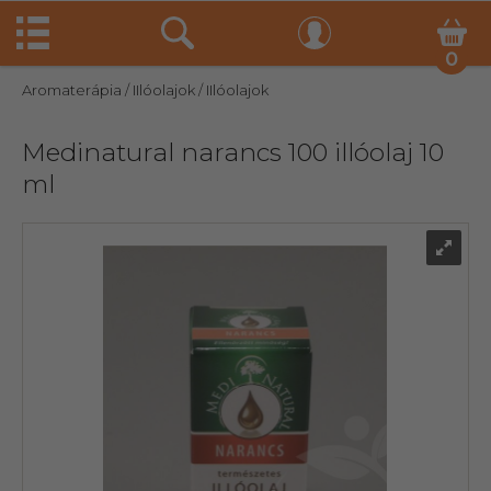
0
Aromaterápia
/ IIlóolajok
/ IIlóolajok
Medinatural narancs 100 illóolaj 10
ml