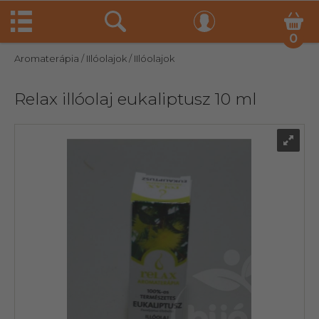
0
Aromaterápia
/ IIlóolajok
/ IIlóolajok
Relax illóolaj eukaliptusz 10 ml