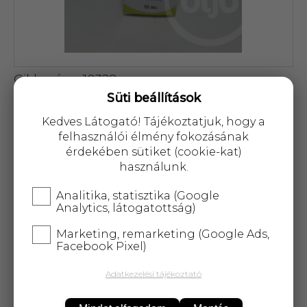
Cikkszám: 10329
Süti beállítások
1 140 Ft
Kedves Látogató! Tájékoztatjuk, hogy a
felhasználói élmény fokozásának
érdekében sütiket (cookie-kat)
használunk.
Analitika, statisztika (Google
KOSÁRBA
Analytics, látogatottság)
Marketing, remarketing (Google Ads,
25 000 Ft
felett
5 kg-ig
ingyenes kiszállítás!
Facebook Pixel)
Adatkezelési tájékoztató
Használatuk aromaterápiás céllal ajánlott.
Fajtától függően párologtatva kitűnő vírus- és
baktériumölő, tisztító hatásúak és fertőtlenítik a