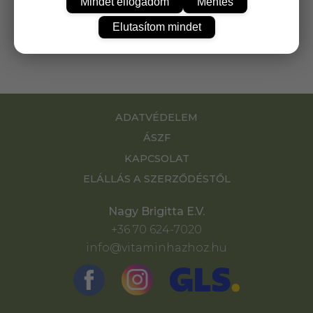
Mindet elfogadom
Mentés
légutakat, friss illatukkal jobb kedvre
Elutasítom mindet
hangolnak.
ADATVÉDELEM
ÁSZF
KAPCSOLAT
ELÁLLÁS A SZERZŐDÉSTŐL
Nagy Brigitta E.V.
+36 70 624-7020
info@vitaminhazhoz.hu