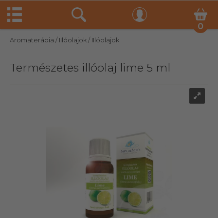
0
Aromaterápia
/ IIlóolajok
/ IIlóolajok
Természetes illóolaj lime 5 ml