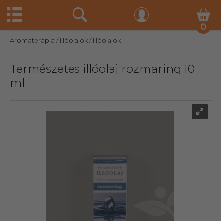
0
Aromaterápia
/ IIlóolajok
/ IIlóolajok
Természetes illóolaj rozmaring 10
ml