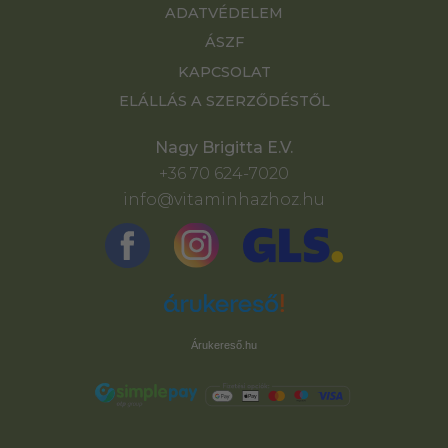
ADATVÉDELEM
ÁSZF
KAPCSOLAT
ELÁLLÁS A SZERZŐDÉSTŐL
Nagy Brigitta E.V.
+36 70 624-7020
info@vitaminhazhoz.hu
Árukereső.hu