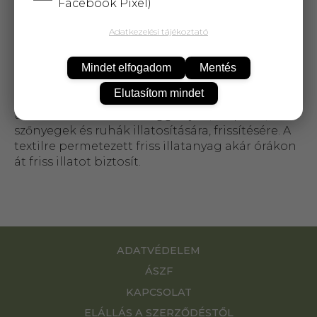
Facebook Pixel)
Vízbázisú aeroszol, mely nem tartalmaz
hajtógázt. Szagsemlegesítő hatásával
Adatkezelési tájékoztató
biztonságosan, hatékonyan szagtalanít ezáltal
otthona visszanyeri kellemes légkörét. A tiszta,
Mindet elfogadom
Mentés
száradó ruha illat kedvelőinek. Szagsemlegesítő
hatásású. Alkalmas dohány, háziállatok szaga,
Elutasítom mindet
füst, szemét és más szerves anyagok szaga ellen,
továbbá használható függönyök, kárpitok,
szőnyegek és ruhák illatosítására, frissítésére. A
textilre permetezett friss illatanyag akár órákon
át friss illatot biztosít.
ADATVÉDELEM
ÁSZF
KAPCSOLAT
ELÁLLÁS A SZERZŐDÉSTŐL