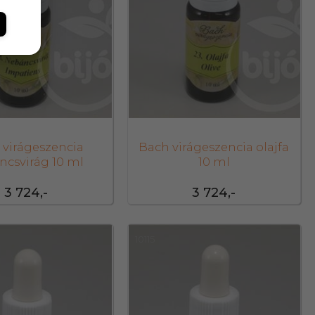
 virágeszencia
Bach virágeszencia olajfa
ncsvirág 10 ml
10 ml
3 724,-
3 724,-
10115