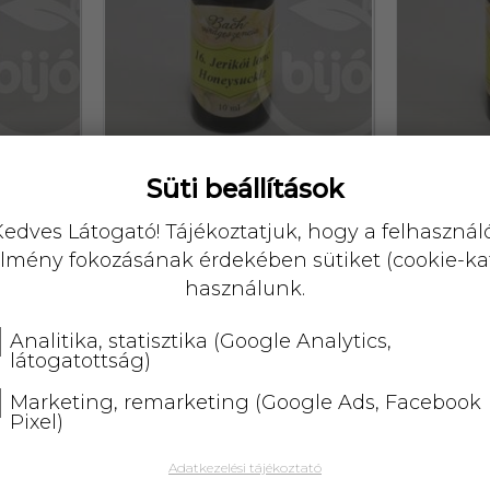
Süti beállítások
ncia
Bach virágeszencia jerikói
Bach
ml
lonc 10 ml
katá
edves Látogató! Tájékoztatjuk, hogy a felhasznál
lmény fokozásának érdekében sütiket (cookie-ka
0,-
használunk.
Analitika, statisztika (Google Analytics,
10108
10109
látogatottság)
Marketing, remarketing (Google Ads, Facebook
Pixel)
Adatkezelési tájékoztató