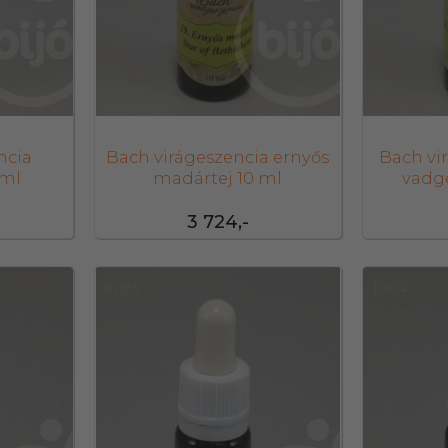
ncia
Bach virágeszencia ernyős
Bach vi
 ml
madártej 10 ml
vadg
3 724,-
10103
10104