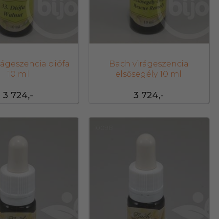
rágeszencia diófa
Bach virágeszencia
10 ml
elsősegély 10 ml
3 724,-
3 724,-
10098