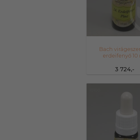
Bach virágesze
erdeifenyő 10
3 724,-
10100