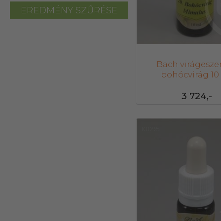
EREDMÉNY SZŰRÉSE
Bach virágesze
bohócvirág 10
3 724,-
10095