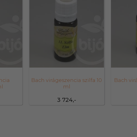
ncia
Bach virágeszencia szilfa 10
Bach vir
ml
ml
3 724,-