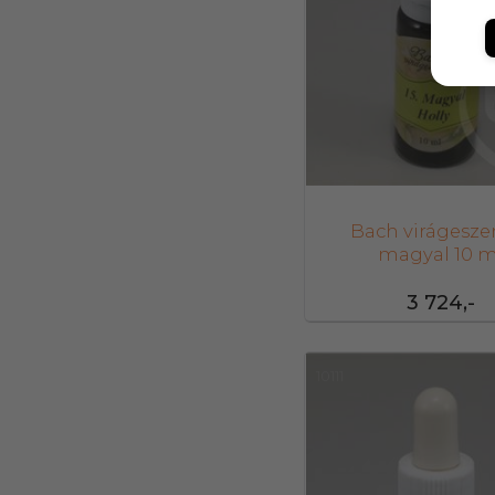
Bach virágesze
magyal 10 m
3 724,-
10111