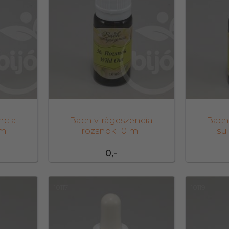
ncia
Bach virágeszencia
Bach
 ml
rozsnok 10 ml
sü
0,-
10117
10119