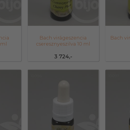
ncia
Bach virágeszencia
Bach vi
 ml
cseresznyeszilva 10 ml
3 724,-
10096
10097