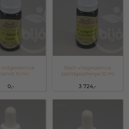
 virágeszencia
Bach virágeszencia
lzanót 10 ml
szelídgesztenye 10 ml
0,-
3 724,-
10120