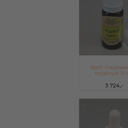
Bach virágesze
rezgőnyár 10
3 724,-
10116