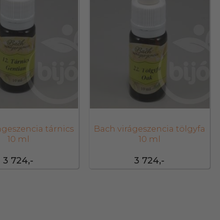
ágeszencia tárnics
Bach virágeszencia tölgyfa
10 ml
10 ml
3 724,-
3 724,-