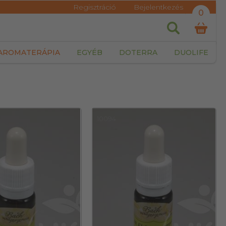
Regisztráció
Bejelentkezés
0
AROMATERÁPIA
EGYÉB
DOTERRA
DUOLIFE
10094