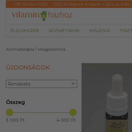
+36 70 624-7020
1202.Budapest.Kossuth Lajos utca 89
ÉLELMISZER
KOZMETIKUM
HIGIÉNIA
TISZ
Aromaterápia
/ Virágeszencia
ÚJDONSÁGOK
10090
Rendezés
Összeg
3 000 Ft.
4 000 Ft.