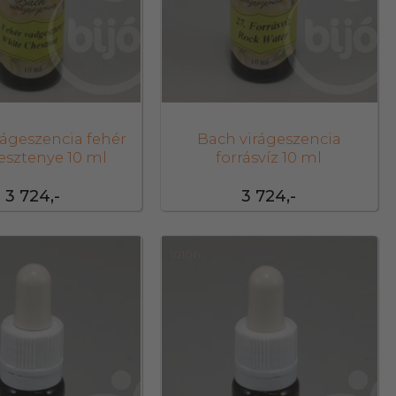
rágeszencia fehér
Bach virágeszencia
esztenye 10 ml
forrásvíz 10 ml
3 724,-
3 724,-
10106