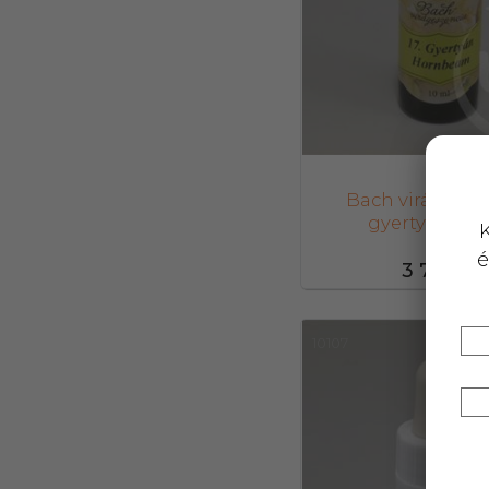
Bach virágesze
gyertyán 10 
K
é
3 724,-
10107