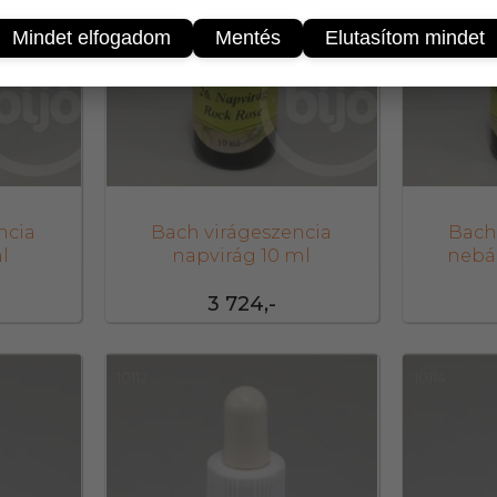
Mindet elfogadom
Mentés
Elutasítom mindet
ncia
Bach virágeszencia
Bach
l
napvirág 10 ml
nebá
3 724,-
10112
10114