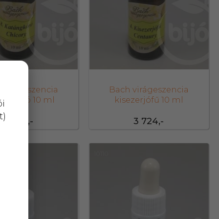
 virágeszencia
Bach virágeszencia
ngkóró 10 ml
kisezerjófű 10 ml
ói
t)
3 724,-
3 724,-
10110