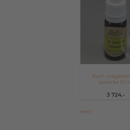
Bach virágesze
szikárka 10 
3 724,-
next