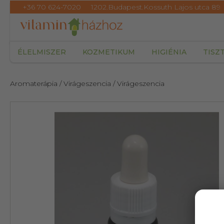
+36 70 624-7020
1202.Budapest.Kossuth Lajos utca 89
ÉLELMISZER
KOZMETIKUM
HIGIÉNIA
TISZ
Aromaterápia
/ Virágeszencia
/ Virágeszencia