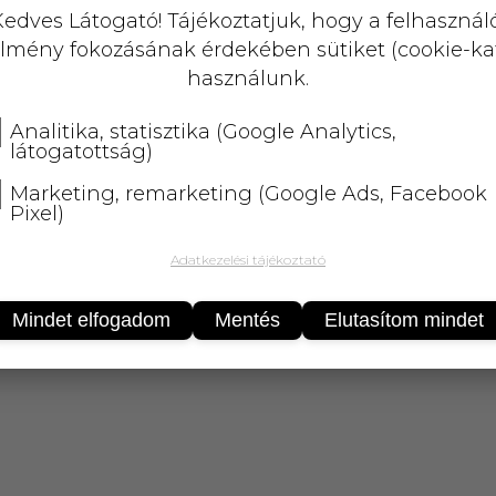
KOSÁRBA
edves Látogató! Tájékoztatjuk, hogy a felhasznál
lmény fokozásának érdekében sütiket (cookie-ka
25 000 Ft
felett
5 kg-ig
ingyenes 
használunk.
Analitika, statisztika (Google Analytics,
látogatottság)
Marketing, remarketing (Google Ads, Facebook
Pixel)
Adatkezelési tájékoztató
Mindet elfogadom
Mentés
Elutasítom mindet