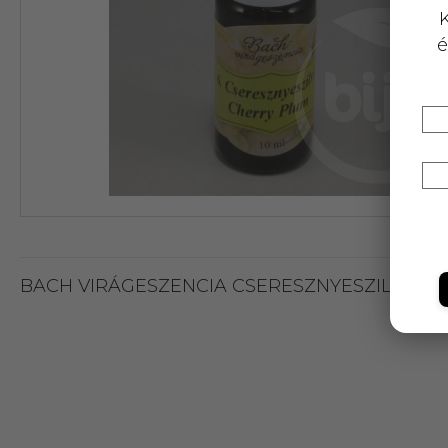
K
é
BACH VIRÁGESZENCIA CSERESZNYESZILVA