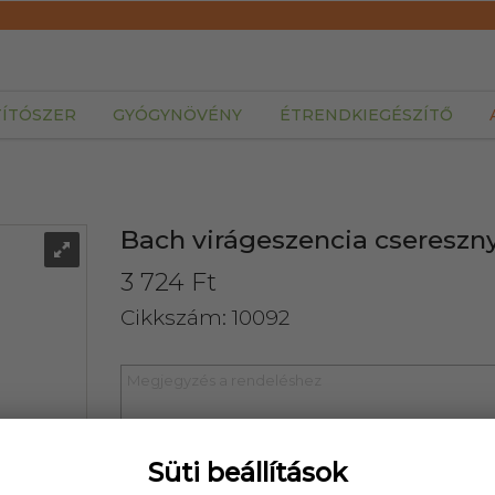
TÍTÓSZER
GYÓGYNÖVÉNY
ÉTRENDKIEGÉSZÍTŐ
Bach virágeszencia csereszny
3 724 Ft
Cikkszám: 10092
Süti beállítások