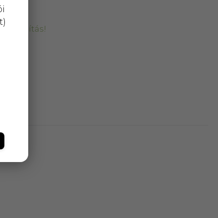
ói
t)
kiszállítás!