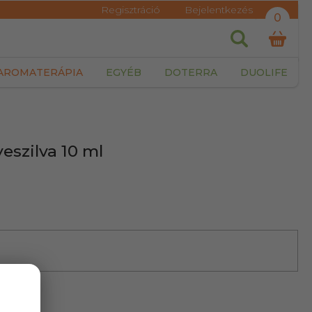
Regisztráció
Bejelentkezés
0
AROMATERÁPIA
EGYÉB
DOTERRA
DUOLIFE
eszilva 10 ml