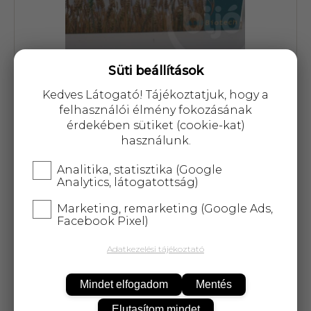
Süti beállítások
Kedves Látogató! Tájékoztatjuk, hogy a
Cikkszám: 12017
felhasználói élmény fokozásának
érdekében sütiket (cookie-kat)
8 023 Ft
használunk.
Analitika, statisztika (Google
Analytics, látogatottság)
Marketing, remarketing (Google Ads,
KOSÁRBA
Facebook Pixel)
Adatkezelési tájékoztató
25 000 Ft
felett
5 kg-ig
ingyenes kiszállítás!
Mindet elfogadom
Mentés
Elutasítom mindet