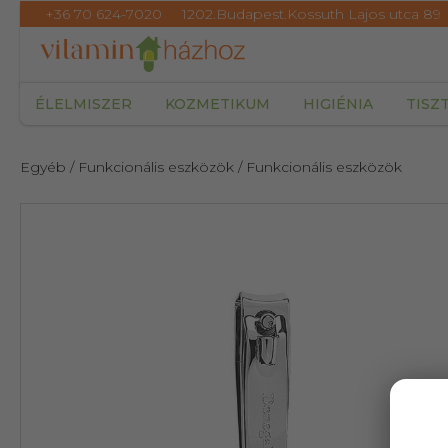
+36 70 624-7020
1202.Budapest.Kossuth Lajos utca 89
ÉLELMISZER
KOZMETIKUM
HIGIÉNIA
TISZ
Egyéb
/ Funkcionális eszközök
/ Funkcionális eszközök