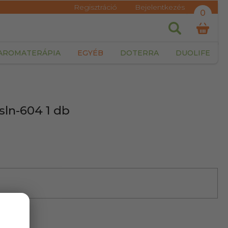
Regisztráció
Bejelentkezés
0
AROMATERÁPIA
EGYÉB
DOTERRA
DUOLIFE
ln-604 1 db