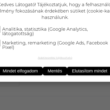
KOSÁRBA
edves Látogató! Tájékoztatjuk, hogy a felhasznál
lmény fokozásának érdekében sütiket (cookie-ka
25 000 Ft
felett
5 kg-ig
ingyenes 
használunk.
Analitika, statisztika (Google Analytics,
látogatottság)
Marketing, remarketing (Google Ads, Facebook
Pixel)
Adatkezelési tájékoztató
Mindet elfogadom
Mentés
Elutasítom mindet