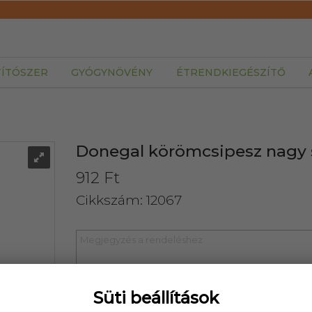
TÍTÓSZER
GYÓGYNÖVÉNY
ÉTRENDKIEGÉSZÍTŐ
Donegal körömcsipesz nagy s
912 Ft
Cikkszám: 12067
Süti beállítások