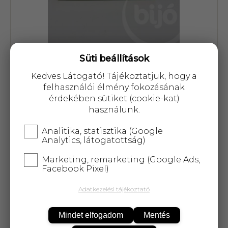
Süti beállítások
Cikkszám: 26441
Kedves Látogató! Tájékoztatjuk, hogy a
felhasználói élmény fokozásának
0 Ft
érdekében sütiket (cookie-kat)
használunk.
Analitika, statisztika (Google
Analytics, látogatottság)
A termék átmenetileg nem
Marketing, remarketing (Google Ads,
Facebook Pixel)
rendelhető!
Adatkezelési tájékoztató
25 000 Ft
felett
5 kg-ig
ingyenes kiszállítás!
Mindet elfogadom
Mentés