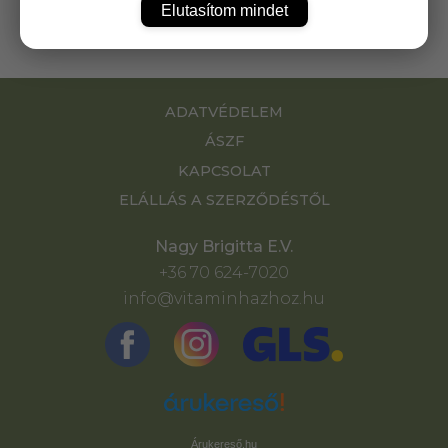
Elutasítom mindet
ADATVÉDELEM
ÁSZF
KAPCSOLAT
ELÁLLÁS A SZERZŐDÉSTŐL
Nagy Brigitta E.V.
+36 70 624-7020
info@vitaminhazhoz.hu
Árukereső.hu