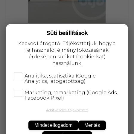
Süti beállítások
Cikkszám: 27832
Kedves Látogató! Tájékoztatjuk, hogy a
3 540 Ft
felhasználói élmény fokozásának
érdekében sütiket (cookie-kat)
használunk.
Analitika, statisztika (Google
Analytics, látogatottság)
A termék átmenetileg nem
Marketing, remarketing (Google Ads,
rendelhető!
Facebook Pixel)
Adatkezelési tájékoztató
25 000 Ft
felett
5 kg-ig
ingyenes kiszállítás!
Mindet elfogadom
Mentés
Műanyag-Papír