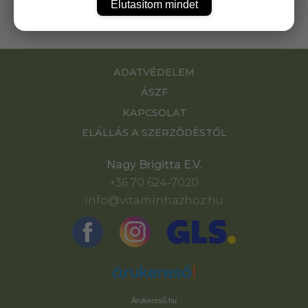
Elutasítom mindet
ADATVÉDELEM
ÁSZF
KAPCSOLAT
ELÁLLÁS A SZERZŐDÉSTŐL
Nagy Brigitta E.V.
+36 70 624-7020
info@vitaminhazhoz.hu
Árukereső.hu