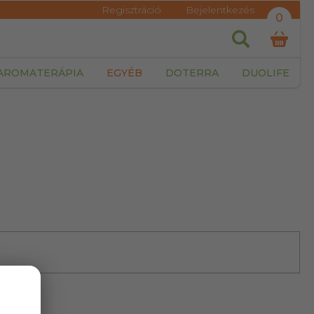
Regisztráció
Bejelentkezés
0
AROMATERÁPIA
EGYÉB
DOTERRA
DUOLIFE