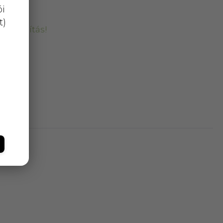
ói
t)
kiszállítás!