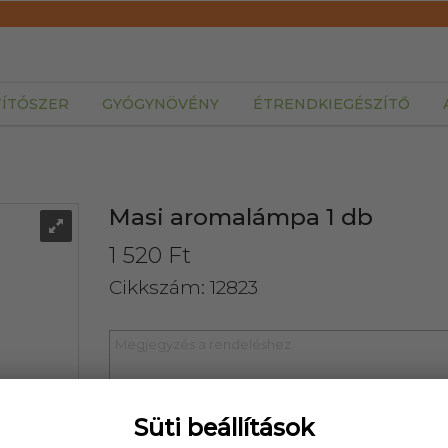
TÍTÓSZER
GYÓGYNÖVÉNY
ÉTRENDKIEGÉSZÍTŐ
Masi aromalámpa 1 db
1 520 Ft
Cikkszám: 12823
Süti beállítások