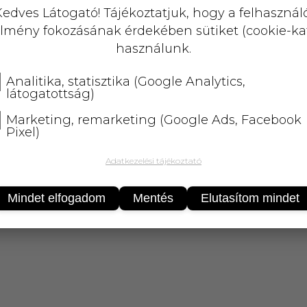
KOSÁRBA
edves Látogató! Tájékoztatjuk, hogy a felhasznál
lmény fokozásának érdekében sütiket (cookie-ka
25 000 Ft
felett
5 kg-ig
ingyenes 
használunk.
Analitika, statisztika (Google Analytics,
látogatottság)
Marketing, remarketing (Google Ads, Facebook
Pixel)
Adatkezelési tájékoztató
Mindet elfogadom
Mentés
Elutasítom mindet