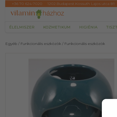
+36 70 624-7020
1202.Budapest.Kossuth Lajos utca 89
ÉLELMISZER
KOZMETIKUM
HIGIÉNIA
TISZ
Egyéb
/ Funkcionális eszközök
/ Funkcionális eszközök