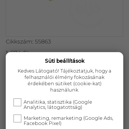
Cikkszám: 55863
1 674 Ft
Süti beállítások
Kedves Látogató! Tájékoztatjuk, hogy a
felhasználói élmény fokozásának
érdekében sütiket (cookie-kat)
használunk.
KOSÁRBA
Analitika, statisztika (Google
Analytics, látogatottság)
25 000 Ft
felett
5 kg-ig
ingyenes kiszállítás!
Marketing, remarketing (Google Ads,
Facebook Pixel)
"Fából és puhább sertéssörtéből készült