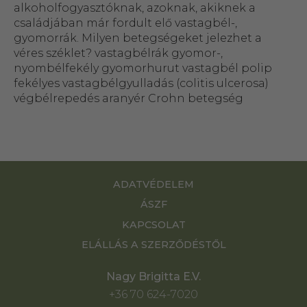
alkoholfogyasztóknak, azoknak, akiknek a
családjában már fordult elő vastagbél-,
gyomorrák. Milyen betegségeket jelezhet a
véres széklet? vastagbélrák gyomor-,
nyombélfekély gyomorhurut vastagbél polip
fekélyes vastagbélgyulladás (colitis ulcerosa)
végbélrepedés aranyér Crohn betegség
ADATVÉDELEM
ÁSZF
KAPCSOLAT
ELÁLLÁS A SZERZŐDÉSTŐL
Nagy Brigitta E.V.
+36 70 624-7020