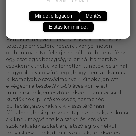
Adatkezelési tájékoztató
használat, diszkréten, otthon elvégezhető ,
megbízható eredmény 3 székletmintából 93%-os
Mindet elfogadom
Mentés
pontosság, a teszt elvégzése előtt nincs szükség
speciális étrend betartására,
Elutasítom mindet
egészségpénztárban elszámolható termék!
Rendelje meg az Emésztőrendszeri tesztet, és
tesztelje emésztőrendszerét kényelmesen,
otthonában. Ne feledje, minél előbb derül fény
egy esetleges betegségre, annál hamarabb
csökkenhetnek a kellemetlen tünetek, és annál
nagyobb a valószínűsége, hogy nem alakulnak
ki komolyabb szövődmények! Kinek ajánlott
elvégezni a tesztet? 45-50 éves kor felett
mindenkinek, emésztőrendszeri panaszokkal
küzdőknek (pl. székrekedés, hasmenés,
puffadás), azoknak akik, visszatérő hasi
fájdalmat, hasi görcsöket tapasztalnak, azoknak,
akiknek megváltozik a székelési szokása,
azoknak, akik szokatlan, látszólag ok nélküli
fogyást észlelnek, dohányzóknak, rendszeres