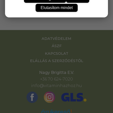
pontossággal, azonnali eredmény. Használata
nem igényel egyéb eszközt.
Elutasítom mindet
ADATVÉDELEM
ÁSZF
KAPCSOLAT
ELÁLLÁS A SZERZŐDÉSTŐL
Nagy Brigitta E.V.
+36 70 624-7020
info@vitaminhazhoz.hu