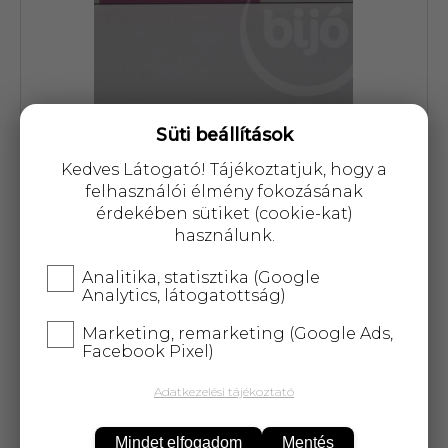
Süti beállítások
Cikkszám: 28663
Kedves Látogató! Tájékoztatjuk, hogy a
549 Ft
felhasználói élmény fokozásának
érdekében sütiket (cookie-kat)
használunk.
Analitika, statisztika (Google
Analytics, látogatottság)
KOSÁRBA
Marketing, remarketing (Google Ads,
Facebook Pixel)
25 000 Ft
felett
5 kg-ig
ingyenes kiszállítás!
Adatkezelési tájékoztató
Gyors és higiénikus. Csaknem 100%-os
Mindet elfogadom
Mentés