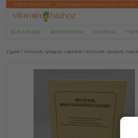
+36 70 624-7020
1202.Budapest.Kossuth Lajos utca 89
ÉLELMISZER
KOZMETIKUM
HIGIÉNIA
TISZ
Egyéb
/ Könyvek, újságok, naptárak
/ Könyvek, újságok, naptá