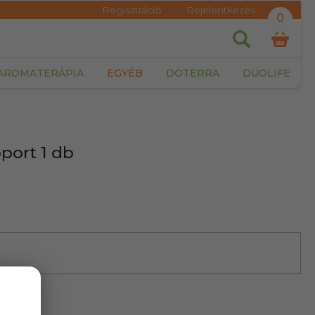
Regisztráció
Bejelentkezés
0
AROMATERÁPIA
EGYÉB
DOTERRA
DUOLIFE
port 1 db