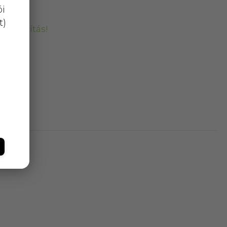
ói
t)
kiszállítás!