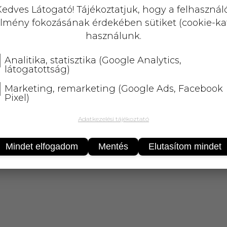
A termék átmenetileg nem rendelhető!
edves Látogató! Tájékoztatjuk, hogy a felhasznál
lmény fokozásának érdekében sütiket (cookie-ka
25 000 Ft
felett
5 kg-ig
ingyenes 
használunk.
Analitika, statisztika (Google Analytics,
látogatottság)
Marketing, remarketing (Google Ads, Facebook
Pixel)
Adatkezelési tájékoztató
Mindet elfogadom
Mentés
Elutasítom mindet