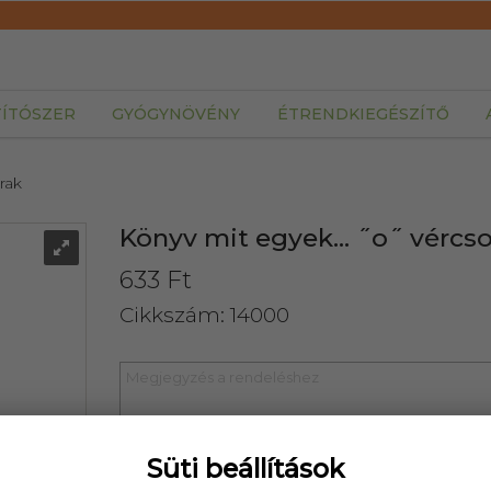
TÍTÓSZER
GYÓGYNÖVÉNY
ÉTRENDKIEGÉSZÍTŐ
rak
Könyv mit egyek... ˝o˝ vércso
633 Ft
Cikkszám: 14000
Süti beállítások