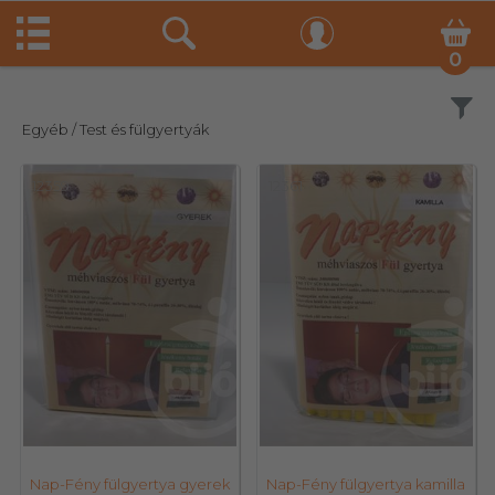
0
Szűrés
Egyéb
/ Test és fülgyertyák
12359
12361
Nap-Fény fülgyertya gyerek
Nap-Fény fülgyertya kamilla