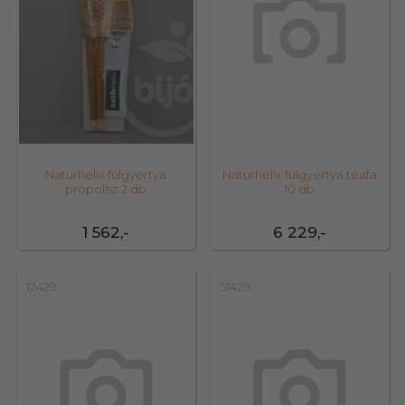
Naturhelix fülgyertya
Naturhelix fülgyertya teafa
propolisz 2 db
10 db
1 562,-
6 229,-
12429
51429