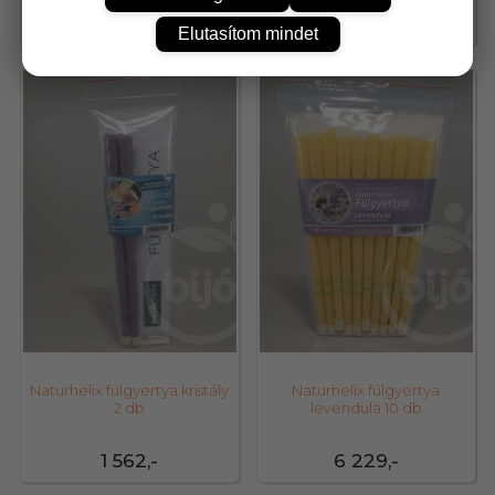
1 562,-
6 229,-
Elutasítom mindet
12417
12418
Naturhelix fülgyertya kristály
Naturhelix fülgyertya
2 db
levendula 10 db
1 562,-
6 229,-