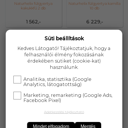
Naturhelix fülgyertya
Naturhelix fülgyertya kamilla
kakukkfű 2 db
10 db
1 562,-
6 229,-
Süti beállítások
12414
12416
Kedves Látogató! Tájékoztatjuk, hogy a
felhasználói élmény fokozásának
érdekében sütiket (cookie-kat)
használunk.
Analitika, statisztika (Google
Analytics, látogatottság)
Marketing, remarketing (Google Ads,
Facebook Pixel)
Adatkezelési tájékoztató
Naturhelix fülgyertya kamilla
Naturhelix fülgyertya kristály
2 db
10 db
Mindet elfogadom
Mentés