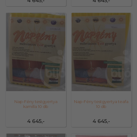
4 645,-
4 645,-
12369
12374
Nap-Fény testgyertya
Nap-Fény testgyertya teafa
kamilla 10 db
10 db
4 645,-
4 645,-