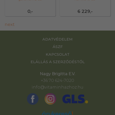
0,-
6 229,-
next
ADATVÉDELEM
ÁSZF
KAPCSOLAT
ELÁLLÁS A SZERZŐDÉSTŐL
Nagy Brigitta E.V.
+36 70 624-7020
info@vitaminhazhoz.hu