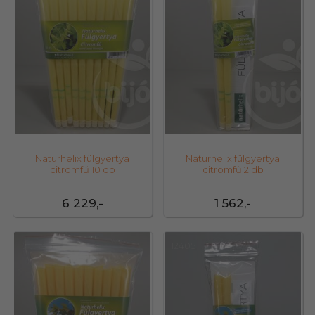
Naturhelix fülgyertya
Naturhelix fülgyertya
citromfű 10 db
citromfű 2 db
6 229,-
1 562,-
12404
12405