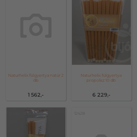
Naturhelix fülgyertya natúr 2
Naturhelix fülgyertya
db
propolisz 10 db
1 562,-
6 229,-
12426
12428