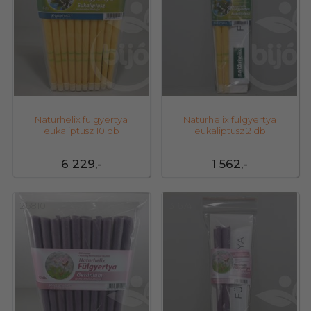
Naturhelix fülgyertya
Naturhelix fülgyertya
eukaliptusz 10 db
eukaliptusz 2 db
6 229,-
1 562,-
26810
31674