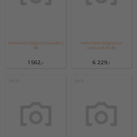
Naturhelix fülgyertya teafa 2
Naturhelix fülgyertya
db
variációk 10 db
1 562,-
6 229,-
51432
51431