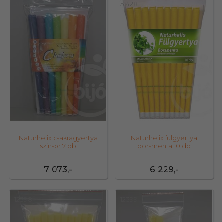
31849
51428
Naturhelix csakragyertya
Naturhelix fülgyertya
szinsor 7 db
borsmenta 10 db
7 073,-
6 229,-
12398
12399