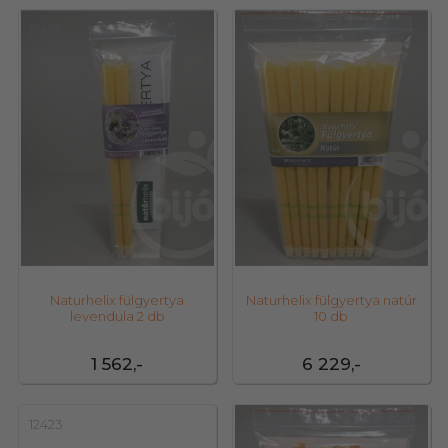
12419
12422
Naturhelix fülgyertya
Naturhelix fülgyertya natúr
levendula 2 db
10 db
1 562,-
6 229,-
12423
12425