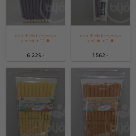
Naturhelix fülgyertya
Naturhelix fülgyertya
geránium 10 db
geránium 2 db
6 229,-
1 562,-
12411
12412