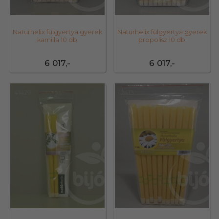
Naturhelix fülgyertya gyerek
Naturhelix fülgyertya gyerek
kamilla 10 db
propolisz 10 db
6 017,-
6 017,-
41429
12413