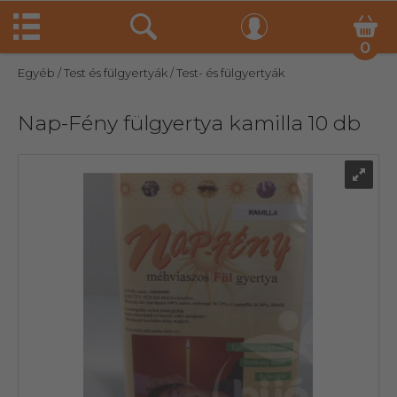
0
Egyéb
/ Test és fülgyertyák
/ Test- és fülgyertyák
Nap-Fény fülgyertya kamilla 10 db