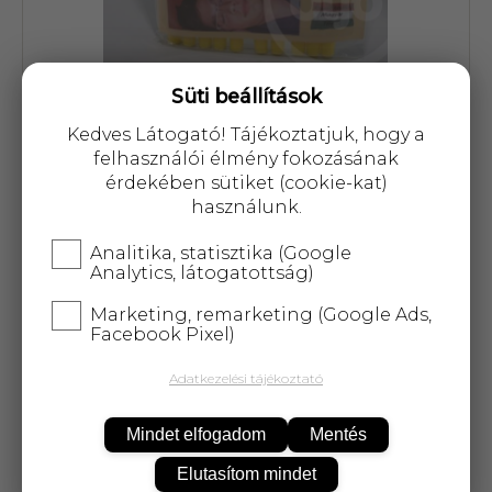
Süti beállítások
Cikkszám: 12361
Kedves Látogató! Tájékoztatjuk, hogy a
felhasználói élmény fokozásának
4 645 Ft
érdekében sütiket (cookie-kat)
használunk.
Analitika, statisztika (Google
Analytics, látogatottság)
Marketing, remarketing (Google Ads,
KOSÁRBA
Facebook Pixel)
Adatkezelési tájékoztató
25 000 Ft
felett
5 kg-ig
ingyenes kiszállítás!
Mindet elfogadom
Mentés
Elutasítom mindet