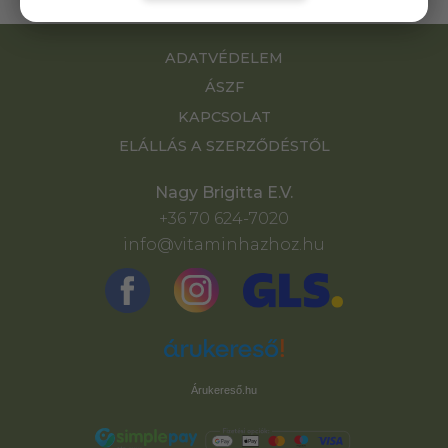
ADATVÉDELEM
ÁSZF
KAPCSOLAT
ELÁLLÁS A SZERZŐDÉSTŐL
Nagy Brigitta E.V.
+36 70 624-7020
info@vitaminhazhoz.hu
Árukereső.hu