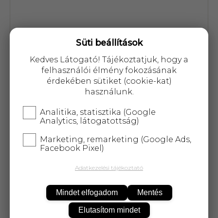
Süti beállítások
Cikkszám: 12429
Kedves Látogató! Tájékoztatjuk, hogy a
felhasználói élmény fokozásának
1 562 Ft
érdekében sütiket (cookie-kat)
használunk.
Analitika, statisztika (Google
Analytics, látogatottság)
Marketing, remarketing (Google Ads,
KOSÁRBA
Facebook Pixel)
Adatkezelési tájékoztató
25 000 Ft
felett
5 kg-ig
ingyenes kiszállítás!
Mindet elfogadom
Mentés
Elutasítom mindet