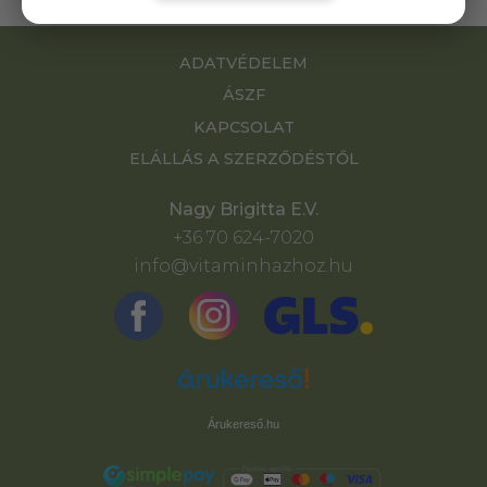
ADATVÉDELEM
ÁSZF
KAPCSOLAT
ELÁLLÁS A SZERZŐDÉSTŐL
Nagy Brigitta E.V.
+36 70 624-7020
info@vitaminhazhoz.hu
Árukereső.hu