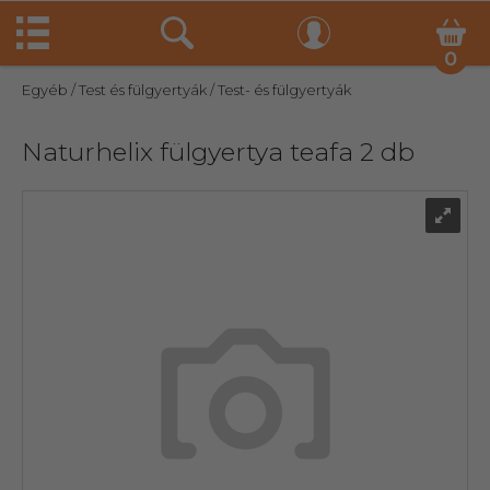
0
Egyéb
/ Test és fülgyertyák
/ Test- és fülgyertyák
Naturhelix fülgyertya teafa 2 db