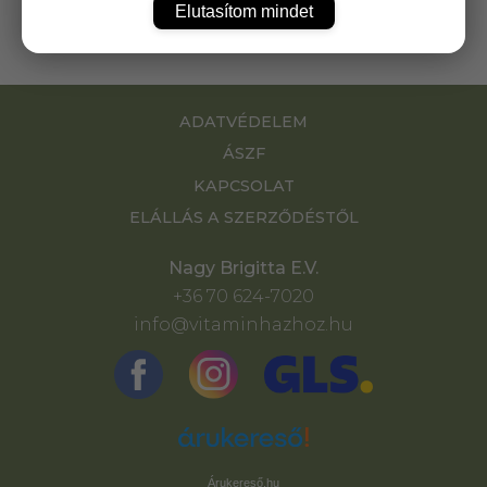
Elutasítom mindet
ADATVÉDELEM
ÁSZF
KAPCSOLAT
ELÁLLÁS A SZERZŐDÉSTŐL
Nagy Brigitta E.V.
+36 70 624-7020
info@vitaminhazhoz.hu
Árukereső.hu