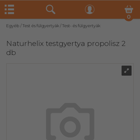
0
Egyéb
/ Test és fülgyertyák
/ Test- és fülgyertyák
Naturhelix testgyertya propolisz 2
db