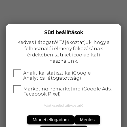
Süti beállítások
Cikkszám: 12462
Kedves Látogató! Tájékoztatjuk, hogy a
felhasználói élmény fokozásának
0 Ft
érdekében sütiket (cookie-kat)
használunk.
Analitika, statisztika (Google
Analytics, látogatottság)
A termék átmenetileg nem
Marketing, remarketing (Google Ads,
Facebook Pixel)
rendelhető!
Adatkezelési tájékoztató
25 000 Ft
felett
5 kg-ig
ingyenes kiszállítás!
Mindet elfogadom
Mentés