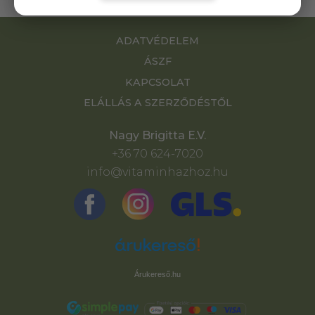
ADATVÉDELEM
ÁSZF
KAPCSOLAT
ELÁLLÁS A SZERZŐDÉSTŐL
Nagy Brigitta E.V.
+36 70 624-7020
info@vitaminhazhoz.hu
Árukereső.hu