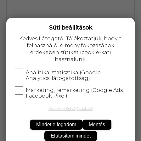
Süti beállítások
Cikkszám: 15571
Kedves Látogató! Tájékoztatjuk, hogy a
felhasználói élmény fokozásának
6 157 Ft
érdekében sütiket (cookie-kat)
használunk.
Analitika, statisztika (Google
Analytics, látogatottság)
Marketing, remarketing (Google Ads,
KOSÁRBA
Facebook Pixel)
Adatkezelési tájékoztató
25 000 Ft
felett
5 kg-ig
ingyenes kiszállítás!
Mindet elfogadom
Mentés
Elutasítom mindet