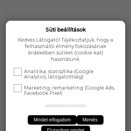
Süti beállítások
Kedves Látogató! Tájékoztatjuk, hogy a
Cikkszám: 51728
felhasználói élmény fokozásának
érdekében sütiket (cookie-kat)
16 864 Ft
használunk.
Analitika, statisztika (Google
Analytics, látogatottság)
Marketing, remarketing (Google Ads,
KOSÁRBA
Facebook Pixel)
Adatkezelési tájékoztató
25 000 Ft
felett
5 kg-ig
ingyenes kiszállítás!
Mindet elfogadom
Mentés
Elutasítom mindet