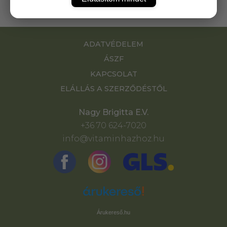
ADATVÉDELEM
ÁSZF
KAPCSOLAT
ELÁLLÁS A SZERZŐDÉSTŐL
Nagy Brigitta E.V.
+36 70 624-7020
info@vitaminhazhoz.hu
Árukereső.hu