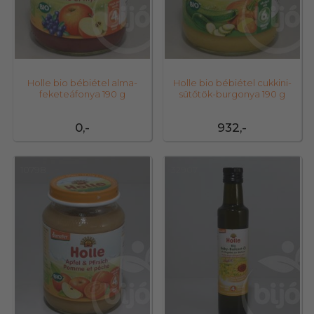
Holle bio bébiétel alma-
Holle bio bébiétel cukkini-
feketeáfonya 190 g
sütőtök-burgonya 190 g
0,-
932,-
10798
32907