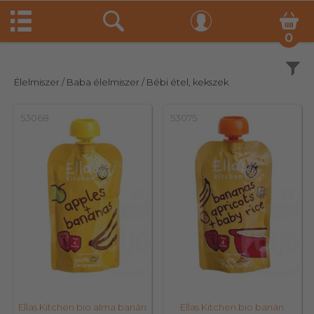
0
Szűrés
Élelmiszer
/ Baba élelmiszer
/ Bébi étel, kekszek
53068
53075
Ellas Kitchen bio alma banán
Ellas Kitchen bio banán