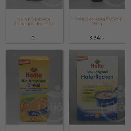
Holle bio bébiétel
Holle bio étkezési babaolaj
őszibarack-alma 190 g
250 g
0,-
3 341,-
10815
32844