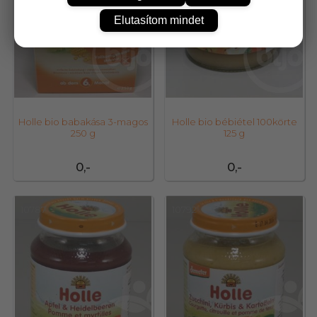
Elutasítom mindet
Holle bio babakása 3-magos
Holle bio bébiétel 100körte
250 g
125 g
0,-
0,-
10787
10792