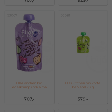
707,-
929,-
53067
53081
Ellas Kitchen bio
Ellas Kitchen bio körte
édeskrumpli tök alma
bébiétel 70 g
áfonya bébiétel 120 g
707,-
579,-