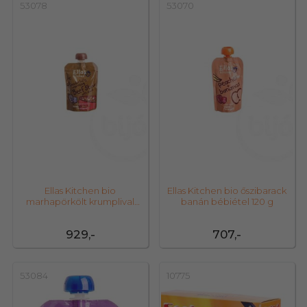
53078
53070
Ellas Kitchen bio
Ellas Kitchen bio őszibarack
marhapörkölt krumplival
banán bébiétel 120 g
bébiétel 130 g
929,-
707,-
53084
10775