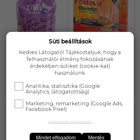
Süti beállítások
Kedves Látogató! Tájékoztatjuk, hogy a
felhasználói élmény fokozásának
érdekében sütiket (cookie-kat)
Ellas Kitchen bio sültcsirke
Fosfovit keksz gyerekeknek
használunk.
vacsi bébiétel 130 g
360 g
Analitika, statisztika (Google
929,-
2 109,-
Analytics, látogatottság)
Marketing, remarketing (Google Ads,
Facebook Pixel)
10779
10795
Adatkezelési tájékoztató
Mindet elfogadom
Mentés