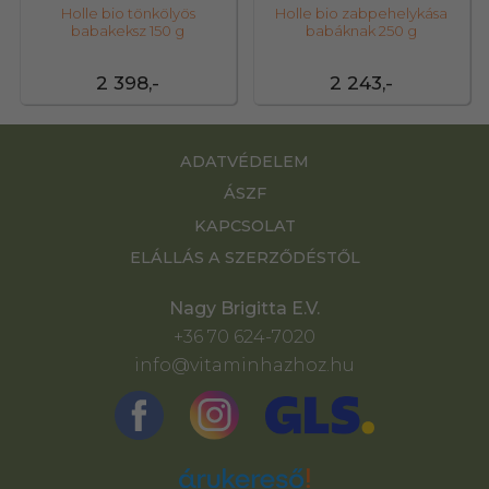
Holle bio tönkölyös
Holle bio zabpehelykása
babakeksz 150 g
babáknak 250 g
2 398,-
2 243,-
ADATVÉDELEM
ÁSZF
KAPCSOLAT
ELÁLLÁS A SZERZŐDÉSTŐL
Nagy Brigitta E.V.
+36 70 624-7020
info@vitaminhazhoz.hu