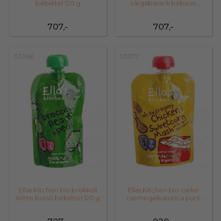
bébiétel 120 g
sárgabarack bébirizs
bébiétel 120 g
707,-
707,-
53066
53077
Ellas Kitchen bio brokkoli
Ellas Kitchen bio csirke
körte borsó bébiétel 120 g
csemegekukorica püré
bébiétel 130 g