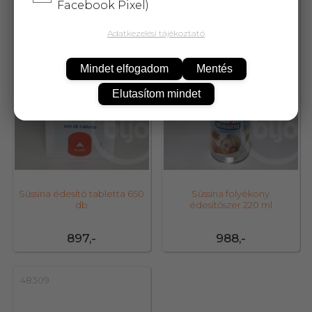
Facebook Pixel)
11076
11074
Adatkezelési tájékoztató
Mindet elfogadom
Mentés
Elutasítom mindet
Süssina édesítö tabletta 650
Süssina folyékony
db
édesítőszer 220 ml
897,-
988,-
48309