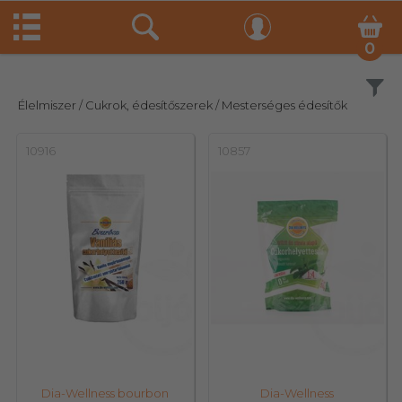
0
Szűrés
Élelmiszer
/ Cukrok, édesítőszerek
/ Mesterséges édesítők
10916
10857
Dia-Wellness bourbon
Dia-Wellness