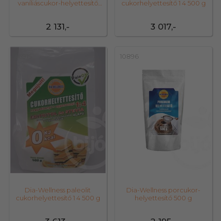
vaníliáscukor-helyettesítő
cukorhelyettesítő 1 4 500 g
250 g
2 131,-
3 017,-
46915
10896
Dia-Wellness paleolit
Dia-Wellness porcukor-
cukorhelyettesítő 1 4 500 g
helyettesítő 500 g