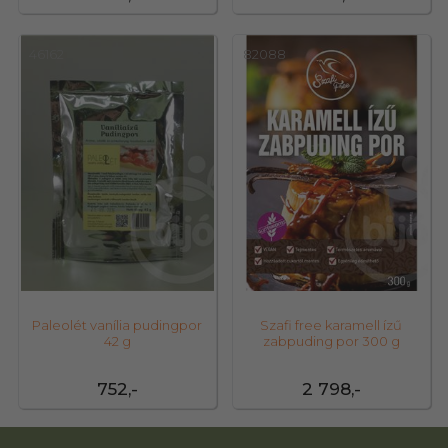
46162
82088
Paleolét vanília pudingpor
Szafi free karamell ízű
42 g
zabpuding por 300 g
752,-
2 798,-