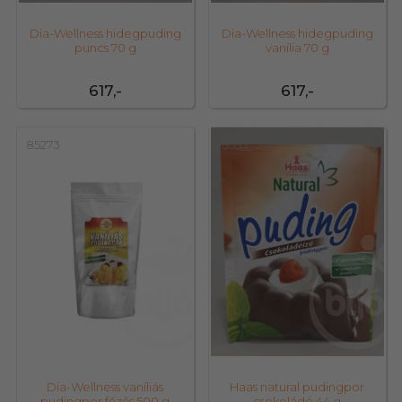
Dia-Wellness hidegpuding
Dia-Wellness hidegpuding
puncs 70 g
vanília 70 g
617,-
617,-
85273
13553
Dia-Wellness vaníliás
Haas natural pudingpor
pudingpor főzős 500 g
csokoládé 44 g