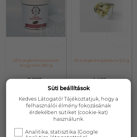
All in jégkrém piemonti
All in jégkrém pisztácia 120 g
mogyorós 380 g
3 387,-
1 425,-
Süti beállítások
48528
84104
Kedves Látogató! Tájékoztatjuk, hogy a
felhasználói élmény fokozásának
érdekében sütiket (cookie-kat)
használunk.
Analitika, statisztika (Google