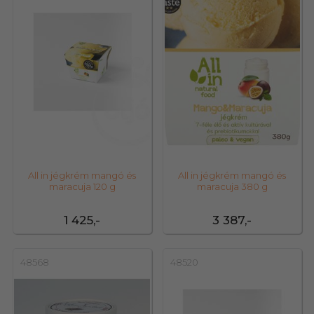
All in jégkrém mangó és
All in jégkrém mangó és
maracuja 120 g
maracuja 380 g
1 425,-
3 387,-
48568
48520