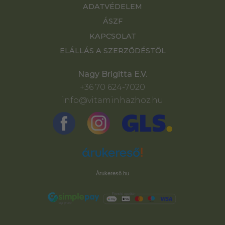
ADATVÉDELEM
ÁSZF
KAPCSOLAT
ELÁLLÁS A SZERZŐDÉSTŐL
Nagy Brigitta E.V.
+36 70 624-7020
info@vitaminhazhoz.hu
Árukereső.hu