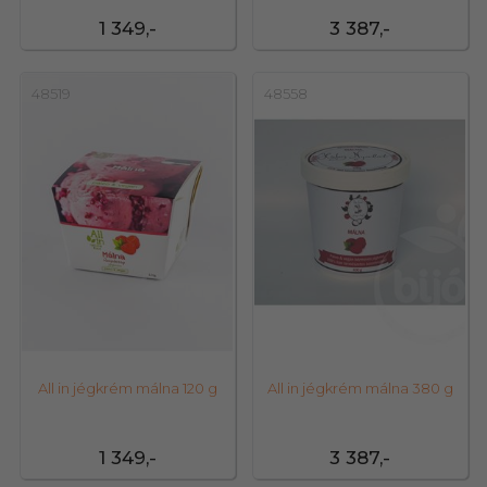
1 349,-
3 387,-
48519
48558
All in jégkrém málna 120 g
All in jégkrém málna 380 g
1 349,-
3 387,-