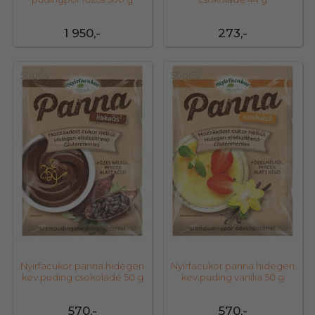
1 950,-
273,-
50064
50065
Nyírfacukor panna hidegen
Nyírfacukor panna hidegen
kev.puding csokoládé 50 g
kev.puding vanília 50 g
570,-
570,-