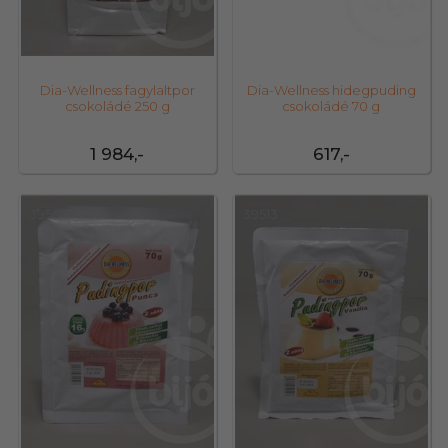
Dia-Wellness fagylaltpor
Dia-Wellness hidegpuding
csokoládé 250 g
csokoládé 70 g
1 984,-
617,-
39508
39513