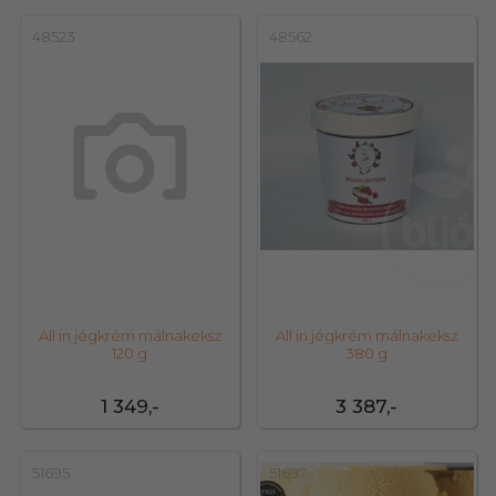
48523
48562
All in jégkrém málnakeksz
All in jégkrém málnakeksz
120 g
380 g
1 349,-
3 387,-
51695
51697