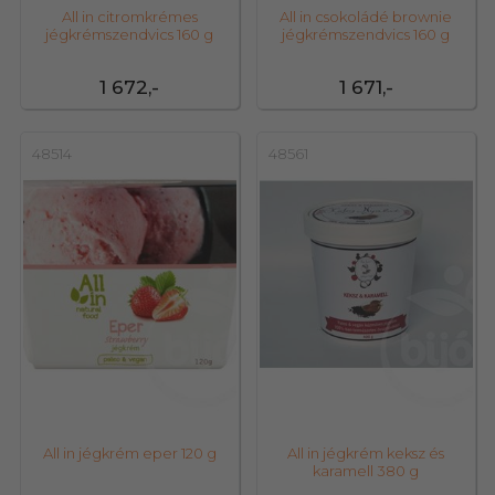
All in citromkrémes
All in csokoládé brownie
jégkrémszendvics 160 g
jégkrémszendvics 160 g
1 672,-
1 671,-
48514
48561
All in jégkrém eper 120 g
All in jégkrém keksz és
karamell 380 g