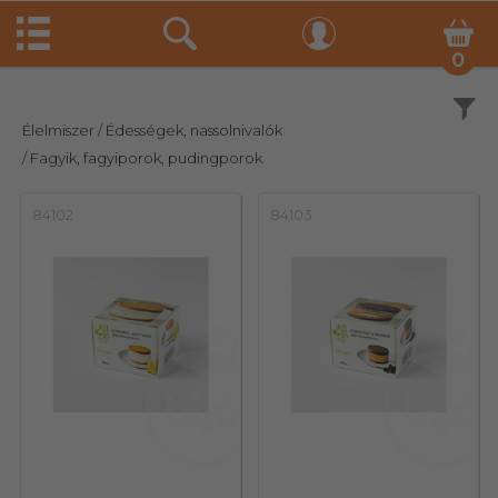
0
Szűrés
Élelmiszer
/ Édességek, nassolnivalók
/ Fagyik, fagyiporok, pudingporok
84102
84103