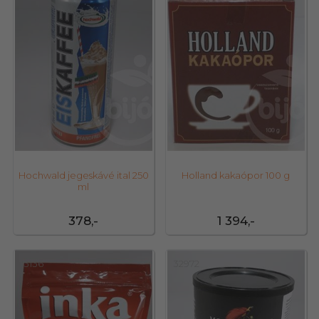
Hochwald jegeskávé ital 250
Holland kakaópor 100 g
ml
378,-
1 394,-
13136
32972