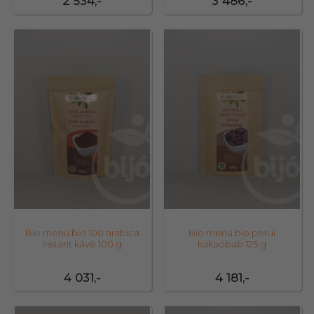
2 534,-
3 486,-
42883
42912
Bio menü bio 100 arabica
Bio menü bio perui
instant kávé 100 g
kakaóbab 125 g
4 031,-
4 181,-