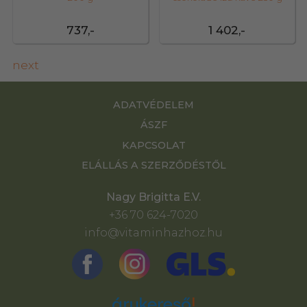
737,-
1 402,-
next
ADATVÉDELEM
ÁSZF
KAPCSOLAT
ELÁLLÁS A SZERZŐDÉSTŐL
Nagy Brigitta E.V.
+36 70 624-7020
info@vitaminhazhoz.hu