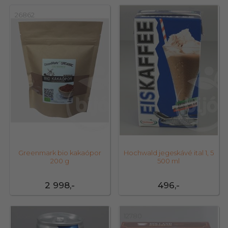
26862
36577
Greenmark bio kakaópor
Hochwald jegeskávé ital 1, 5
200 g
500 ml
2 998,-
496,-
36583
12780