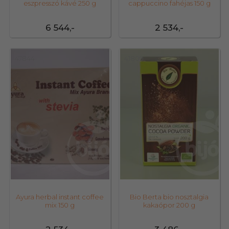
eszpresszó kávé 250 g
cappuccino fahéjas 150 g
6 544,-
2 534,-
47844
41809
Ayura herbal instant coffee
Bio Berta bio nosztalgia
mix 150 g
kakaópor 200 g