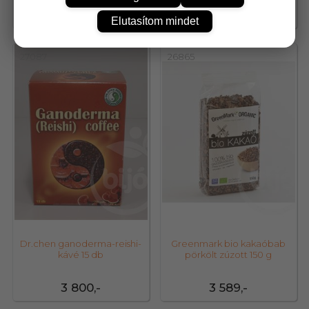
7 248,-
6 501,-
Elutasítom mindet
27087
26865
Dr.chen ganoderma-reishi-
Greenmark bio kakaóbab
kávé 15 db
pörkölt zúzott 150 g
3 800,-
3 589,-