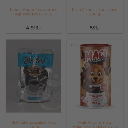
Mount Hagen bio szemes
Multi Cikória cikória kávé
espresso kávé 250 g
200 g
4 913,-
851,-
39231
87912
Multi Cikória családi kávé
Multi Cikória maci
200 g
csokoládé ízű kávé 250 g