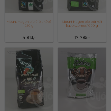
Mount Hagen bio őrölt kávé
Mount Hagen bio pörkölt
250 g
kávé szemes 1000 g
4 913,-
17 795,-
16927
39227