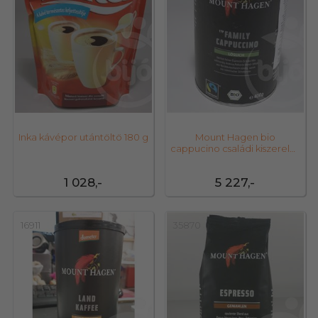
Inka kávépor utántöltö 180 g
Mount Hagen bio
cappucino családi kiszerelés
400 g
1 028,-
5 227,-
16911
35870