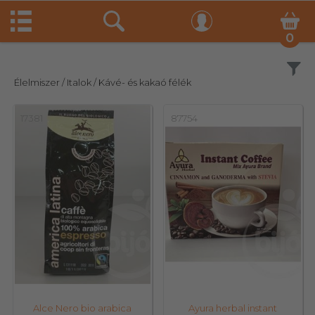
0
Szűrés
Élelmiszer
/ Italok
/ Kávé- és kakaó félék
17381
87754
Alce Nero bio arabica
Ayura herbal instant