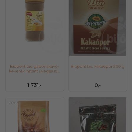
Biopont bio gabonakávé-
Biopont bio kakaópor 200 g
keverék instant üveges 100
g
1 731,-
0,-
21763
29054