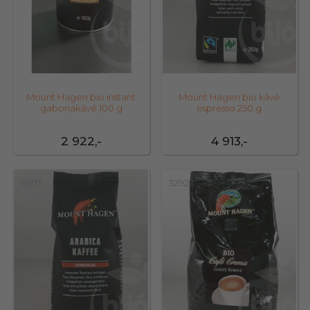
Mount Hagen bio instant
Mount Hagen bio kávé
gabonakávé 100 g
espresso 250 g
2 922,-
4 913,-
16917
32922