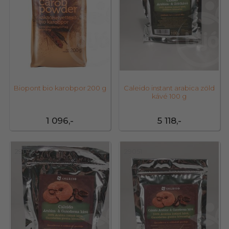
Biopont bio karobpor 200 g
Caleido instant arabica zöld
kávé 100 g
1 096,-
5 118,-
29049
29051