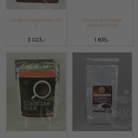
Canderel instant kakaó 250
Cikorina gold instant
g
pótkávé 200 g
3 023,-
1 835,-
41766
10858