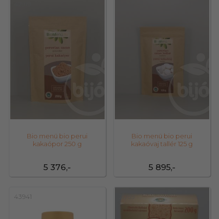
42919
42917
Bio menü bio perui
Bio menü bio perui
kakaópor 250 g
kakaóvaj tallér 125 g
5 376,-
5 895,-
43941
21759