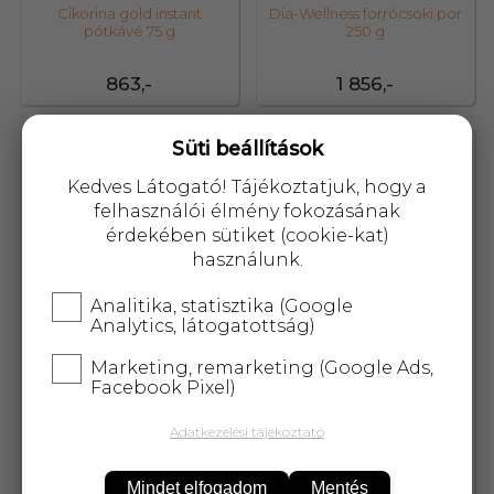
Cikorina gold instant
Dia-Wellness forrócsoki por
pótkávé 75 g
250 g
863,-
1 856,-
Süti beállítások
50864
50865
Kedves Látogató! Tájékoztatjuk, hogy a
felhasználói élmény fokozásának
érdekében sütiket (cookie-kat)
használunk.
Analitika, statisztika (Google
Analytics, látogatottság)
Marketing, remarketing (Google Ads,
Facebook Pixel)
Adatkezelési tájékoztató
Dr Ganolife bio ganodermás
Dr Ganolife bio ganodermás
kávékülönlegesség 2 in 1 120
kávékülönlegesség 2 in 1
g
tasakos
Mindet elfogadom
Mentés