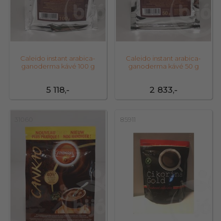
Caleido instant arabica-
Caleido instant arabica-
ganoderma kávé 100 g
ganoderma kávé 50 g
5 118,-
2 833,-
31060
85911