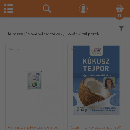
0
Szűrés
Élelmiszer
/ Növényi termékek
/ Növényi ital porok
54027
49122
Kara instant kókusz krémpor
Szafi Fitt kókuszital por 250