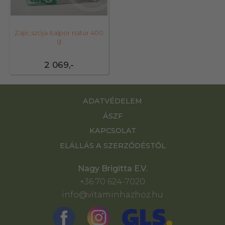
Zajic szója italpor natúr 400
g
2 069,-
ADATVÉDELEM
ÁSZF
KAPCSOLAT
ELÁLLÁS A SZERZŐDÉSTŐL
Nagy Brigitta E.V.
+36 70 624-7020
info@vitaminhazhoz.hu