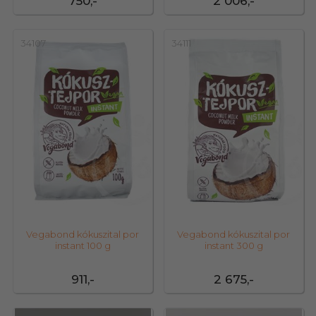
750,-
2 006,-
34107
34111
Vegabond kókuszital por
Vegabond kókuszital por
instant 100 g
instant 300 g
911,-
2 675,-