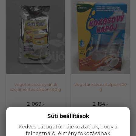
22972
25198
Vegetár creamy drink
Vegetár kókusz italpor 400
szójamentes italpor 400 g
g
2 069,-
2 154,-
Süti beállítások
25194
23029
Kedves Látogató! Tájékoztatjuk, hogy a
felhasználói élmény fokozásának