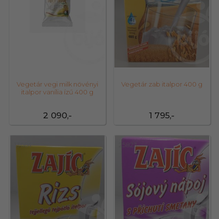
Vegetár vegi milk növényi
Vegetár zab italpor 400 g
italpor vanília ízű 400 g
2 090,-
1 795,-
13664
25823