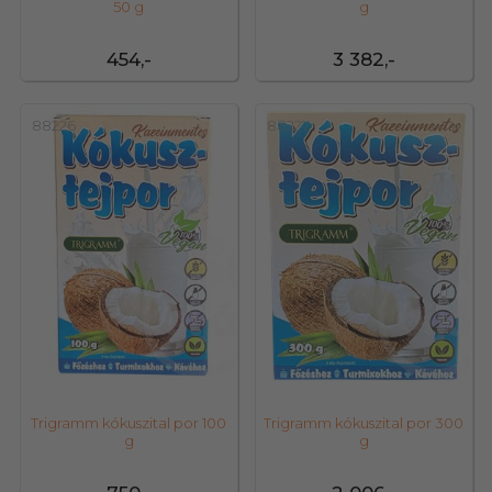
50 g
g
454,-
3 382,-
88226
88227
Trigramm kókuszital por 100
Trigramm kókuszital por 300
g
g