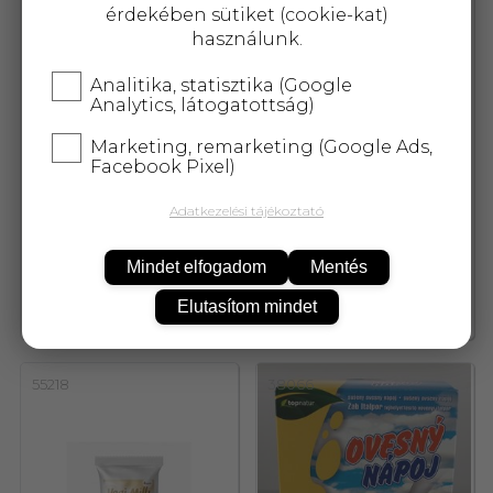
érdekében sütiket (cookie-kat)
használunk.
Analitika, statisztika (Google
Analytics, látogatottság)
Marketing, remarketing (Google Ads,
Facebook Pixel)
Adatkezelési tájékoztató
Vegetár kukorica italpor
Vegetár vegi milk
400 g
laktózmentes italpor 400 g
Mindet elfogadom
Mentés
Elutasítom mindet
1 795,-
1 795,-
55218
38066