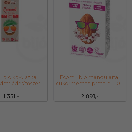
 bio kókuszital
Ecomil bio mandulaital
dott édesítőszer
cukormentes-protein 1000
lkül klasszik
ml
1 351,-
2 091,-