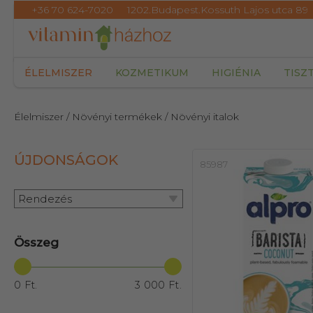
+36 70 624-7020
1202.Budapest.Kossuth Lajos utca 89
ÉLELMISZER
KOZMETIKUM
HIGIÉNIA
TISZ
Élelmiszer
/ Növényi termékek
/ Növényi italok
ÚJDONSÁGOK
85987
Rendezés
Összeg
0 Ft.
3 000 Ft.