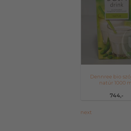
Dennree bio szój
natúr 1000 
744,-
next