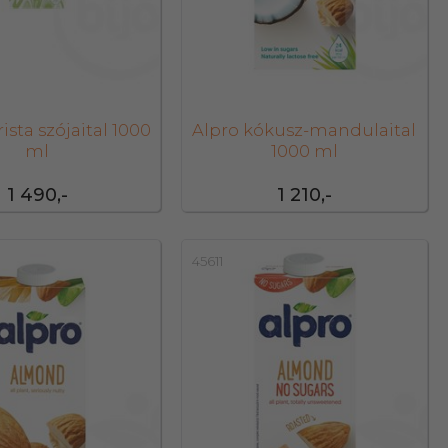
ista szójaital 1000
Alpro kókusz-mandulaital
ml
1000 ml
1 490,-
1 210,-
45611