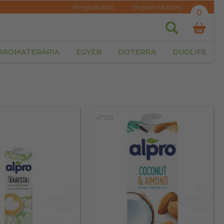
Regisztráció
Bejelentkezés
0
AROMATERÁPIA
EGYÉB
DOTERRA
DUOLIFE
47361