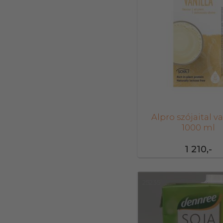
Alpro szójaital va
1000 ml
1 210,-
25235