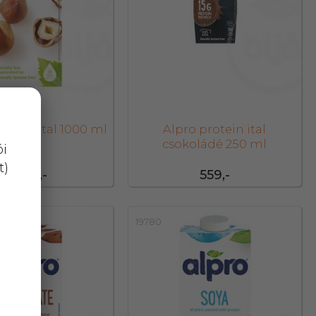
gyoróital 1000 ml
Alpro protein ital
csokoládé 250 ml
ói
t)
1 474,-
559,-
19780