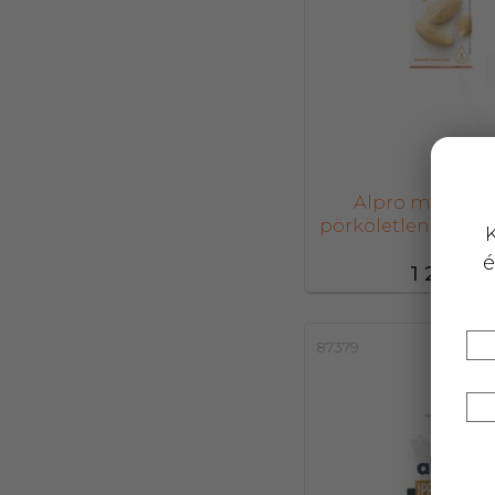
Alpro mandula
pörköletlen cuko
K
1000 ml
é
1 210,-
87379