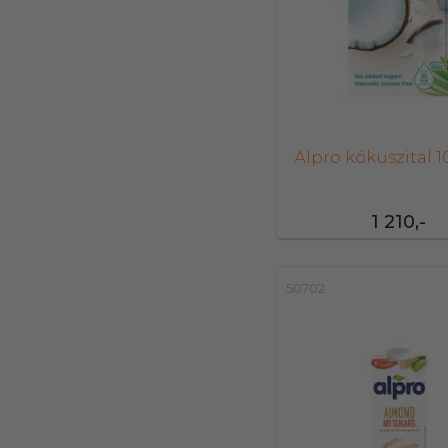
Alpro kókuszital 
1 210,-
50702