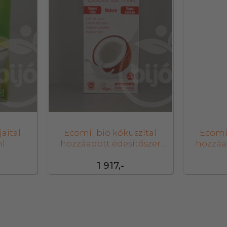
aital
Ecomil bio kókuszital
Ecomil
ml
hozzáadott édesítőszer
hozzáa
nélkül 1000 ml
né
1 917,-