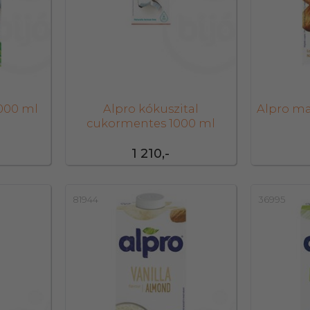
1000 ml
Alpro kókuszital
Alpro ma
cukormentes 1000 ml
1 210,-
81944
36995