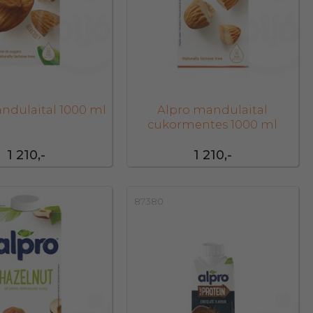
ndulaital 1000 ml
Alpro mandulaital
cukormentes 1000 ml
1 210,-
1 210,-
87380