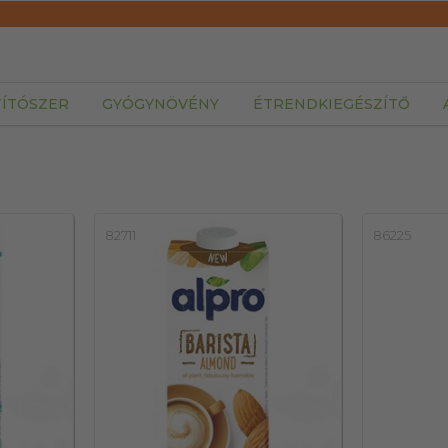
TÍTÓSZER
GYÓGYNÖVÉNY
ÉTRENDKIEGÉSZÍTŐ
82711
86225