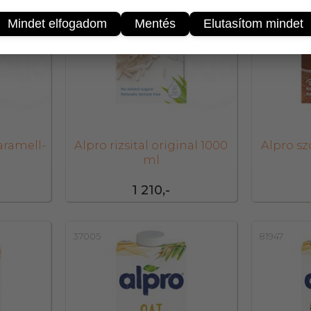
Mindet elfogadom
Mentés
Elutasítom mindet
karamell-
Alpro rizsital original 1000
Alpro sz
l
ml
1 210,-
37005
81947