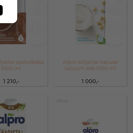
ójaital csokoládés
Alpro szójaital natural
1000 ml
calcium kék 1000 ml
1 210,-
1 000,-
81946