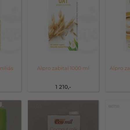
níliás
Alpro zabital 1000 ml
Alpro za
1 210,-
43323
86759