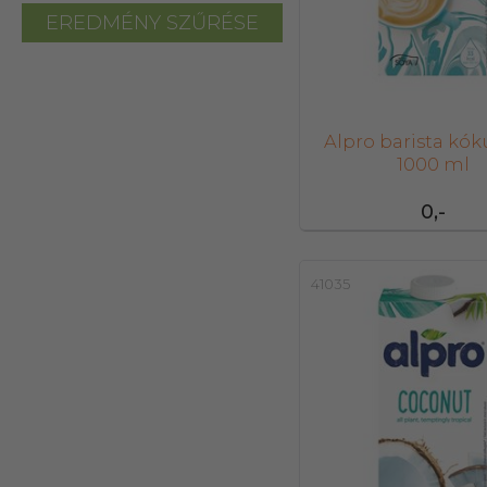
EREDMÉNY SZŰRÉSE
Alpro barista kók
1000 ml
0,-
41035