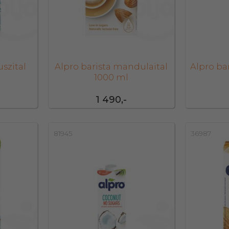
uszital
Alpro barista mandulaital
Alpro bar
1000 ml
1 490,-
81945
36987