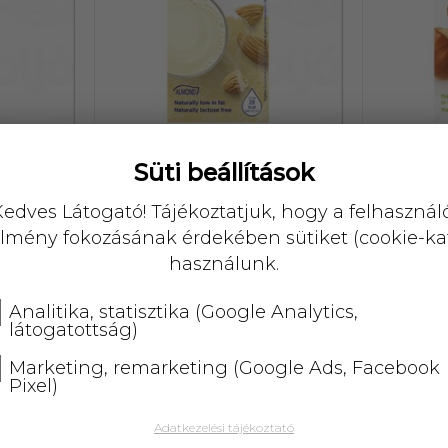
Süti beállítások
ital
Alpro mandulaital vaníliás
Alpro mo
rmentes
1000 ml
edves Látogató! Tájékoztatjuk, hogy a felhasznál
lmény fokozásának érdekében sütiket (cookie-ka
1 474,-
használunk.
Analitika, statisztika (Google Analytics,
37002
25168
látogatottság)
Marketing, remarketing (Google Ads, Facebook
Pixel)
Adatkezelési tájékoztató