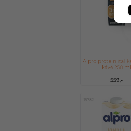
Alpro protein ital 
kávé 250 m
559,-
19782