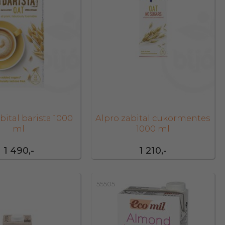
bital barista 1000
Alpro zabital cukormentes
ml
1000 ml
1 490,-
1 210,-
55505