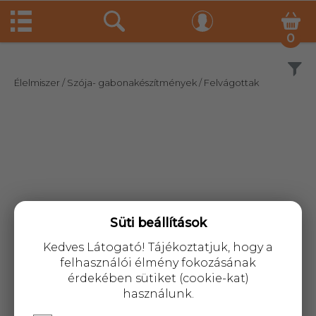
0
Szűrés
Élelmiszer
/ Szója- gabonakészítmények
/ Felvágottak
Süti beállítások
Kedves Látogató! Tájékoztatjuk, hogy a
felhasználói élmény fokozásának
érdekében sütiket (cookie-kat)
használunk.