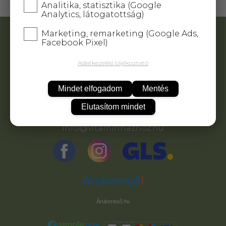
Analitika, statisztika (Google
Analytics, látogatottság)
Marketing, remarketing (Google Ads,
ADATVÉDELEM
Facebook Pixel)
ÁSZF
KAPCSOLAT
Adatkezelési tájékoztató
ELÁLLÁS A SZERZŐDÉSTŐL
Mindet elfogadom
Mentés
Nagy Brigitta E.V.
Elutasítom mindet
+36 70 624-7020
info@vitaminhazhoz.hu
Árukereső.hu