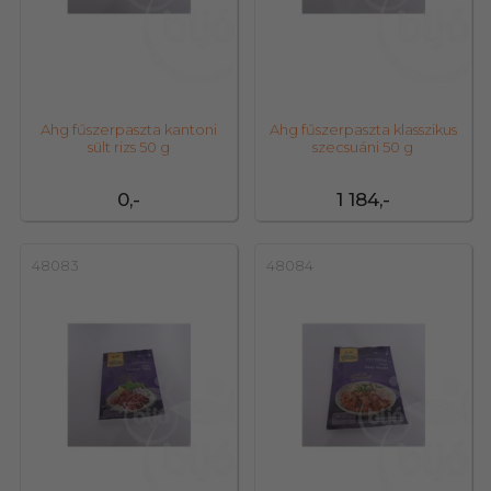
Ahg fűszerpaszta kantoni
Ahg fűszerpaszta klasszikus
sült rizs 50 g
szecsuáni 50 g
0,-
1 184,-
48083
48084