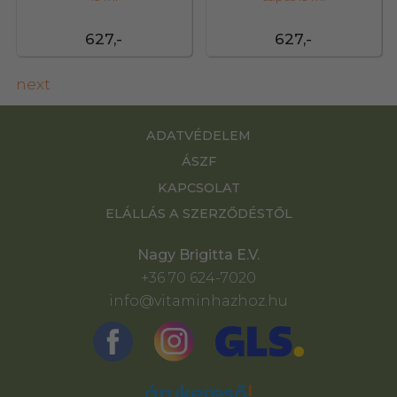
627,-
627,-
next
ADATVÉDELEM
ÁSZF
KAPCSOLAT
ELÁLLÁS A SZERZŐDÉSTŐL
Nagy Brigitta E.V.
+36 70 624-7020
info@vitaminhazhoz.hu