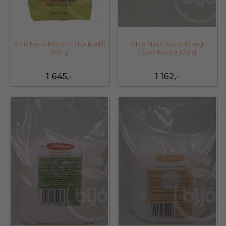
Alce Nero bio tri-color fussilli
Alce Nero bio zöldség
500 g
fűszerkocka 100 g
1 645,-
1 162,-
47889
47890