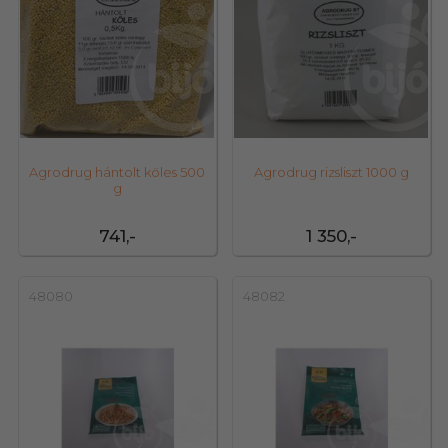
Agrodrug hántolt köles 500
Agrodrug rizsliszt 1000 g
g
741,-
1 350,-
48080
48082