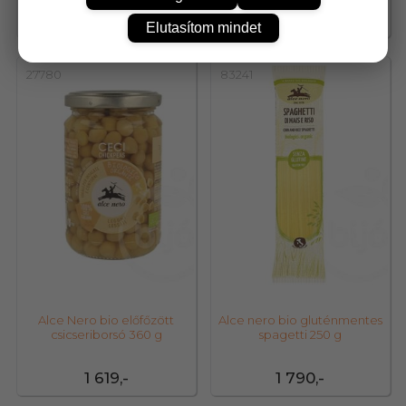
934,-
1 316,-
Elutasítom mindet
27780
83241
Alce Nero bio előfőzött
Alce nero bio gluténmentes
csicseriborsó 360 g
spagetti 250 g
1 619,-
1 790,-