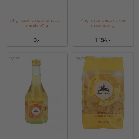
Ahg fűszerpaszta tandoori
Ahg fűszerpaszta tikka
masala 50 g
masala 50 g
0,-
1 184,-
16869
86769