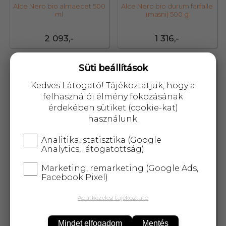
Alce Nero bio almaecet 500
Alce Nero bio durum farfalle
ml
(masni) 500 g
2 093,-
1 316,-
Süti beállítások
86770
25846
Kedves Látogató! Tájékoztatjuk, hogy a
felhasználói élmény fokozásának
érdekében sütiket (cookie-kat)
használunk.
Analitika, statisztika (Google
Analytics, látogatottság)
Marketing, remarketing (Google Ads,
Facebook Pixel)
Adatkezelési tájékoztató
Alce Nero bio durum
Alce Nero bio durumtészta
tagliatelle (szélesmetélt)
penne 500 g
250 g
Mindet elfogadom
Mentés