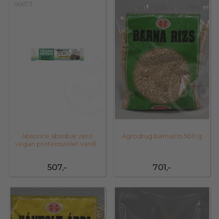
56673
17627
Absorice absobar zero
Agrodrug barnarizs 500 g
vegan proteinszelet vanilla
cookies 40
507,-
701,-
27128
26639