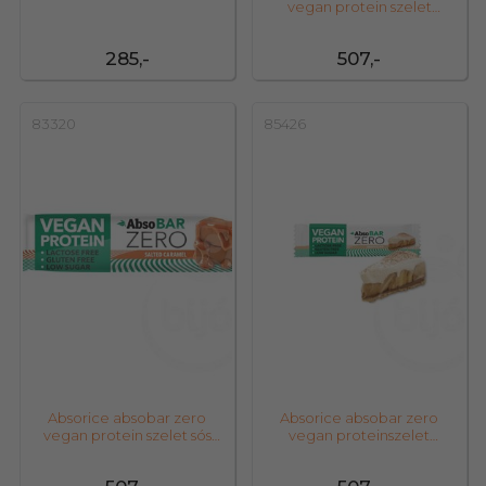
vegan protein szelet
mogyoróvaj 40 g
285,-
507,-
83320
85426
Absorice absobar zero
Absorice absobar zero
vegan protein szelet sós
vegan proteinszelet
karamel 40 g
banoffee pie 40 g