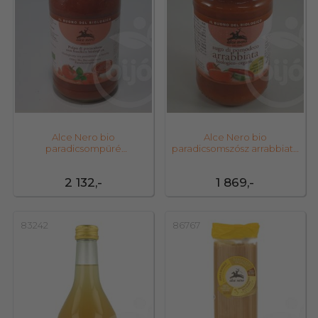
Alce Nero bio
Alce Nero bio
paradicsompüré
paradicsomszósz arrabbiata
bazsalikomos 500 g
200 g
2 132,-
1 869,-
83242
86767