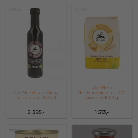
12485
86766
Alce Nero
Alce Nero bio modenai
Alce Nero bio olasz ˝00˝
balzsamecet 250 ml
pizzaliszt 1000 g
2 395,-
1 513,-
17390
27934