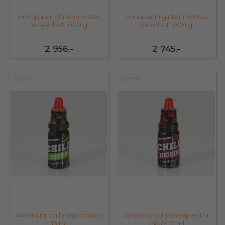
Annapanni gluténmentes
Annapanni gluténmentes
kenyérliszt 1000 g
linzerliszt 1000 g
2 956,-
2 745,-
57783
57784
Armárium chilicsepp csípős
Armárium chilicsepp extra
13 ml
csípős 13 ml