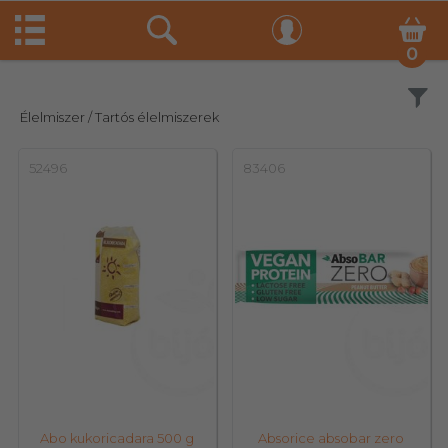
0
Szűrés
Élelmiszer
/ Tartós élelmiszerek
52496
83406
Abo kukoricadara 500 g
Absorice absobar zero