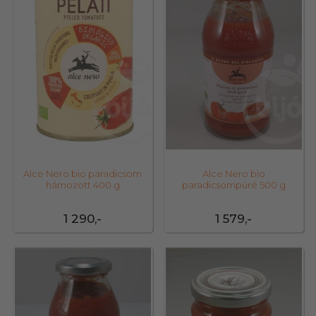
Alce Nero bio paradicsom
Alce Nero bio
hámozott 400 g
paradicsompüré 500 g
1 290,-
1 579,-
27762
27941