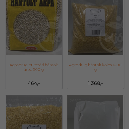
Agrodrug étkezési hántolt
Agrodrug hántolt köles 1000
árpa 500 g
g
464,-
1 368,-
26637
26627