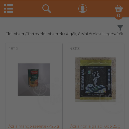
0
Szűrés
Élelmiszer
/ Tartós élelmiszerek
/ Algák, ázsiai ételek, kiegészítők
48113
48118
Ázsia mangó szeletek 425 g
Ázsia nori algalap 10db 25 g