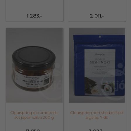
1 283,-
2 011,-
22774
22772
Clearspring bio umeboshi
Clearspring nori-shusi pirított
sós japán szilva 200 g
algalap 7 db