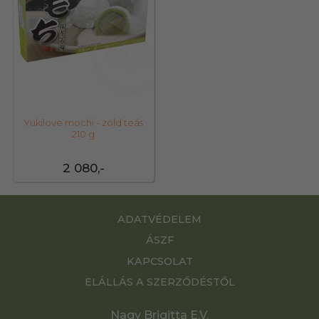
Yukilove mochi - zöld teás
210 g
2 080,-
ADATVÉDELEM
ÁSZF
KAPCSOLAT
ELÁLLÁS A SZERZŐDÉSTŐL
Nagy Brigitta E.V.