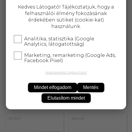
32221
83394
Kedves Látogató! Tájékoztatjuk, hogy a
felhasználói élmény fokozásának
érdekében sütiket (cookie-kat)
használunk.
Analitika, statisztika (Google
Analytics, látogatottság)
Marketing, remarketing (Google Ads,
Facebook Pixel)
Adatkezelési tájékoztató
Shan Shi wasabi krém 43 g
Yaki sushi nori pörkölt
algalap 25 g
Mindet elfogadom
Mentés
Elutasítom mindet
954,-
1 974,-
83395
88028