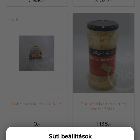
7 950,-
3 027,-
48111
32238
Lobo tom ka paszta 50 g
Shan Shi bambuszrügy
szelet 330 g
0,-
1 138,-
Süti beállítások