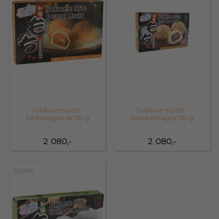
Yukilove mochi -
Yukilove mochi -
földimogyorós 210 g
szezámmagos 210 g
2 080,-
2 080,-
83396