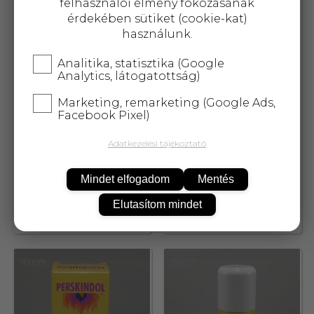
felhasználói élmény fokozásának
érdekében sütiket (cookie-kat)
használunk.
Analitika, statisztika (Google
Analytics, látogatottság)
Marketing, remarketing (Google Ads,
Facebook Pixel)
Adatkezelési tájékoztató
Motto tapasz kék 2 db
Motto tapasz sárga 2 db
Mindet elfogadom
Mentés
Elutasítom mindet
1 140,-
1 351,-
16999
36720