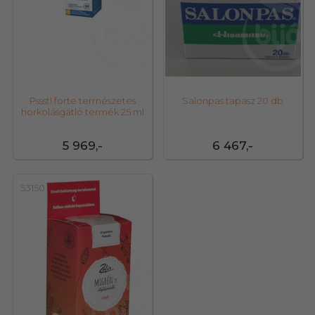
Pssst! forte természetes
Salonpas tapasz 20 db
horkolásgátló termék 25 ml
5 969,-
6 467,-
53150