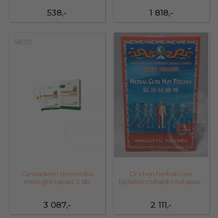
538,-
1 818,-
58315
20726
Cannaderm thermolka
Dr.chen herbal cure
melegítő tapasz 3 db
fájdalomcsillapító hőtapasz
2 db
3 087,-
2 111,-