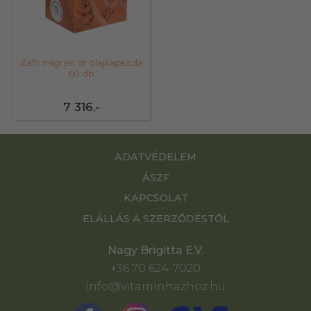
Zafír migrén dr olajkapszula
60 db
7 316,-
ADATVÉDELEM
ÁSZF
KAPCSOLAT
ELÁLLÁS A SZERZŐDÉSTŐL
Nagy Brigitta E.V.
+36 70 624-7020
info@vitaminhazhoz.hu