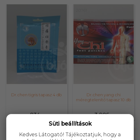
20757
20761
Dr.chen tigris tapasz 4 db
Dr.chen yang chi
méregtelenítő tapasz 10 db
834,-
3 906,-
Süti beállítások
21869
21870
Kedves Látogató! Tájékoztatjuk, hogy a