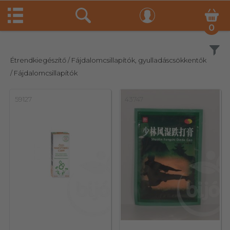
0
Szűrés
Étrendkiegészítő
/ Fájdalomcsillapítók, gyulladáscsökkentők
/ Fájdalomcsillapítók
59127
43747