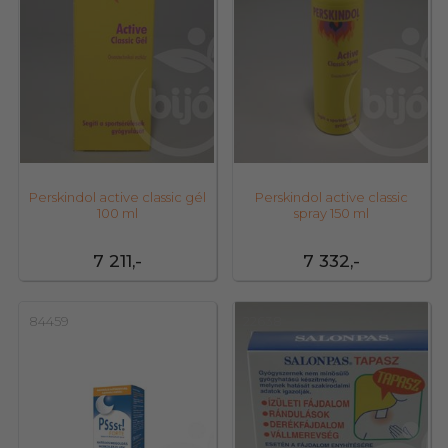
Perskindol active classic gél
Perskindol active classic
100 ml
spray 150 ml
7 211,-
7 332,-
84459
22638