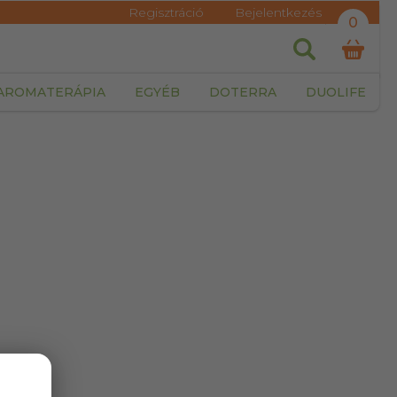
Regisztráció
Bejelentkezés
0
AROMATERÁPIA
EGYÉB
DOTERRA
DUOLIFE