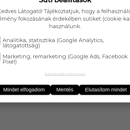
edves Látogató! Tájékoztatjuk, hogy a felhasznál
lmény fokozásának érdekében sütiket (cookie-ka
használunk.
törőfű
Dr.chen vese meridián
Analitika, statisztika (Google Analytics,
l
kapszula 30 db
látogatottság)
Marketing, remarketing (Google Ads, Facebook
2 745,-
Pixel)
Adatkezelési tájékoztató
Mindet elfogadom
Mentés
Elutasítom mindet