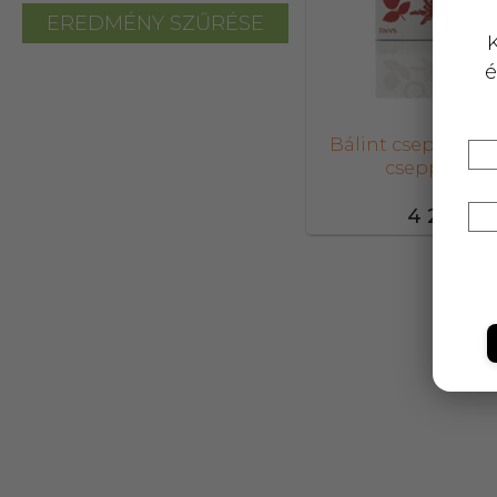
EREDMÉNY SZŰRÉSE
K
é
Bálint cseppek kő
csepp 50 m
4 299,-