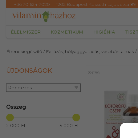
+36 70 624-7020
1202.Budapest.Kossuth Lajos utca 89
ÉLELMISZER
KOZMETIKUM
HIGIÉNIA
TISZ
Étrendkiegészítő
/ Felfázás, hólyaggyulladás, vesebántalmak
/
ÚJDONSÁGOK
84196
Rendezés
Összeg
2 000 Ft.
5 000 Ft.