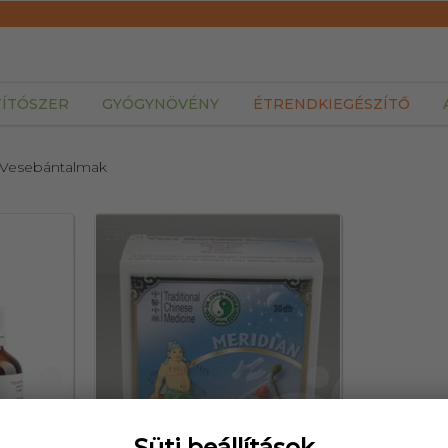
TÍTÓSZER
GYÓGYNÖVÉNY
ÉTRENDKIEGÉSZÍTŐ
 Vesebántalmak
23634
Süti beállítások