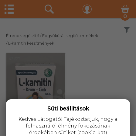
0
Szűrés
Étrendkiegészítő
/ Fogyókúrát segítő termékek
/ L-karnitin készítmények
43627
Süti beállítások
Kedves Látogató! Tájékoztatjuk, hogy a
felhasználói élmény fokozásának
érdekében sütiket (cookie-kat)