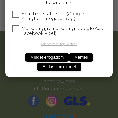
használunk.
Dr.chen l-karnitin 500, króm
és cink kapszula 60 db
Analitika, statisztika (Google
Analytics, látogatottság)
3 547,-
Marketing, remarketing (Google Ads,
Facebook Pixel)
ADATVÉDELEM
Adatkezelési tájékoztató
ÁSZF
KAPCSOLAT
Mindet elfogadom
Mentés
ELÁLLÁS A SZERZŐDÉSTŐL
Elutasítom mindet
Nagy Brigitta E.V.
+36 70 624-7020
info@vitaminhazhoz.hu