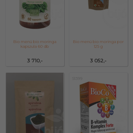
Bio menü bio moringa
Bio menü bio moringa por
kapszula 60 db
125 g
3 710,-
3 052,-
42907
51399