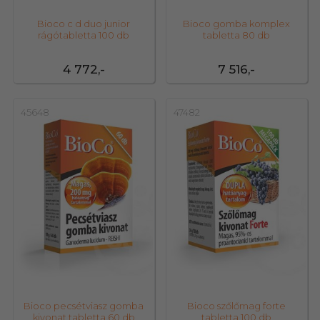
Bioco c d duo junior
Bioco gomba komplex
rágótabletta 100 db
tabletta 80 db
4 772,-
7 516,-
45648
47482
Bioco pecsétviasz gomba
Bioco szőlőmag forte
kivonat tabletta 60 db
tabletta 100 db