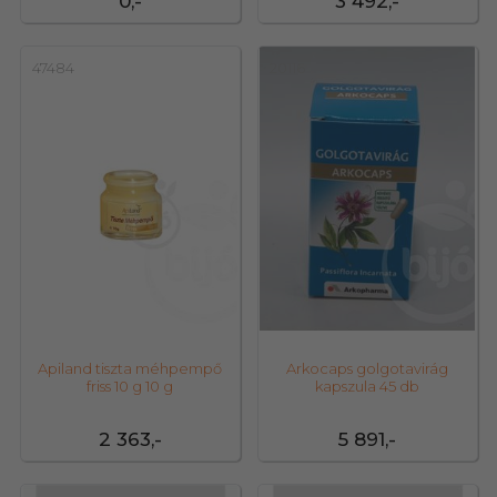
0,-
3 492,-
47484
20116
Apiland tiszta méhpempő
Arkocaps golgotavirág
friss 10 g 10 g
kapszula 45 db
2 363,-
5 891,-