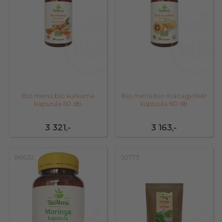
Bio menü bio kurkuma
Bio menü bio macagyökér
kapszula 60 db
kapszula 60 db
3 321,-
3 163,-
86632
50773