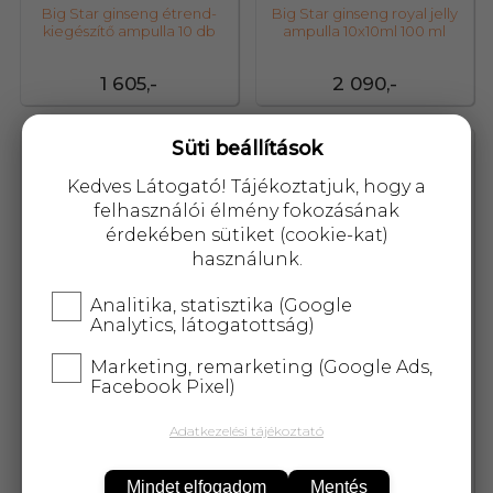
Big Star ginseng étrend-
Big Star ginseng royal jelly
kiegészítő ampulla 10 db
ampulla 10x10ml 100 ml
1 605,-
2 090,-
Süti beállítások
42884
82852
Kedves Látogató! Tájékoztatjuk, hogy a
felhasználói élmény fokozásának
érdekében sütiket (cookie-kat)
használunk.
Analitika, statisztika (Google
Analytics, látogatottság)
Marketing, remarketing (Google Ads,
Facebook Pixel)
Adatkezelési tájékoztató
Bio menü bio árpafű por 125
Bio menü bio ashwaganda
g
kapszula 60 db
Mindet elfogadom
Mentés