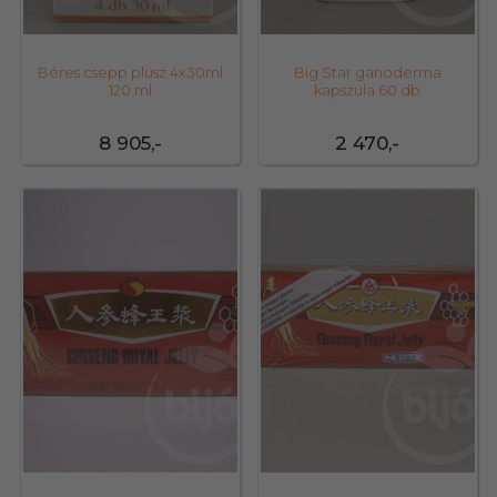
Béres csepp plusz 4x30ml
Big Star ganoderma
120 ml
kapszula 60 db
8 905,-
2 470,-
46311
13417