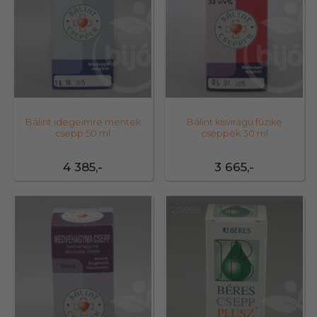
Bálint idegeimre mentek
Bálint kisvirágú füzike
csepp 50 ml
cseppek 30 ml
4 385,-
3 665,-
34513
20899