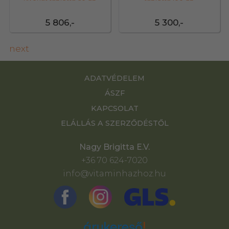
5 806,-
5 300,-
next
ADATVÉDELEM
ÁSZF
KAPCSOLAT
ELÁLLÁS A SZERZŐDÉSTŐL
Nagy Brigitta E.V.
+36 70 624-7020
info@vitaminhazhoz.hu