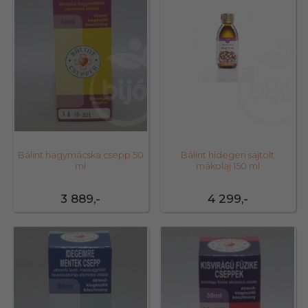
Bálint hagymácska csepp 50
Bálint hidegen sajtolt
ml
mákolaj 150 ml
3 889,-
4 299,-
34448
34437