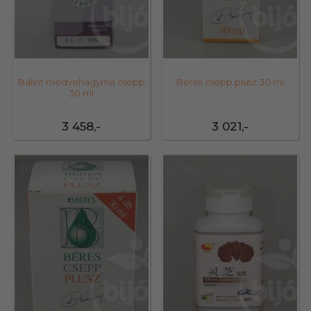
Bálint medvehagyma csepp
Béres csepp plusz 30 ml
30 ml
3 458,-
3 021,-
20900
42785