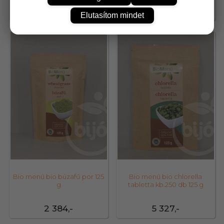
2 365,-
3 741,-
Elutasítom mindet
42885
42900
Bio menü bio búzafű por 125
Bio menü bio chlorella
g
tabletta kb.250 db 125 g
2 384,-
5 327,-