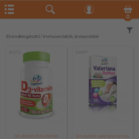
0
Szűrés
Étrendkiegészítő
/ Immunerősítők, stresszoldók
85072
59897
1x1 vitamin D3-vitamin
1x1 vitamin valeriana remax