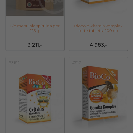
Bio menü bio spirulina por
Bioco b-vitamin komplex
125 g
forte tabletta 100 db
3 211,-
4 983,-
83182
47117