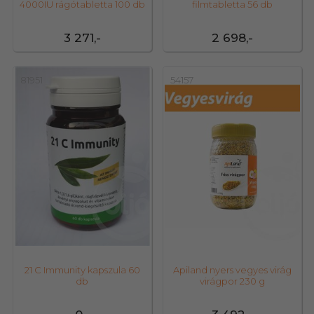
4000IU rágótabletta 100 db
filmtabletta 56 db
3 271,-
2 698,-
81951
54157
21 C Immunity kapszula 60
Apiland nyers vegyes virág
db
virágpor 230 g