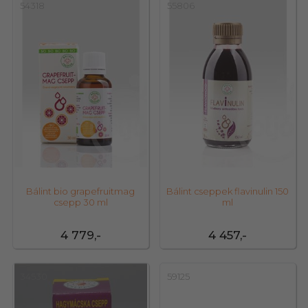
54318
55806
Bálint bio grapefruitmag
Bálint cseppek flavinulin 150
csepp 30 ml
ml
4 779,-
4 457,-
34530
59125