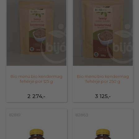
Bio menü bio kendermag
Bio menü bio kendermag
fehérje por 125 g
fehérje por 250 g
2 274,-
3 125,-
82861
82863