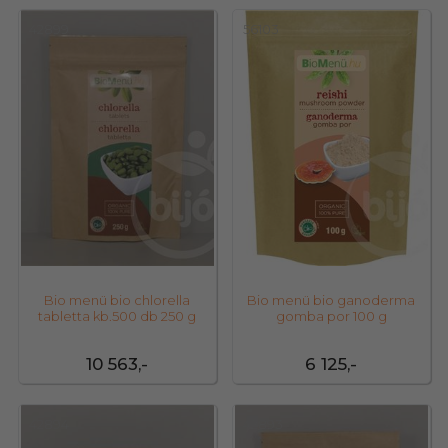
42899
56103
Bio menü bio chlorella
Bio menü bio ganoderma
tabletta kb.500 db 250 g
gomba por 100 g
10 563,-
6 125,-
42894
42893