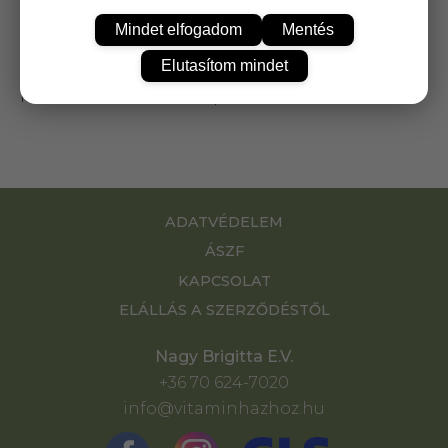
Magnézium,Vas,Cink,Réz,Szelén,Króm és
Mindet elfogadom
Mentés
természetes huminsav-fulvosav tartalmú étrend-
kiegészítő, 210mg magnézium,10mg vas,7mg
Elutasítom mindet
cink,700µg réz,40µg szelén,30µkróm,40mg
huminsav-fulvosav 2 kapszulában
ADATVÉDELEM
ÁSZF
KAPCSOLAT
ELÁLLÁS A SZERZŐDÉSTŐL
Nagy Brigitta E.V.
+36 70 624-7020
info@vitaminhazhoz.hu