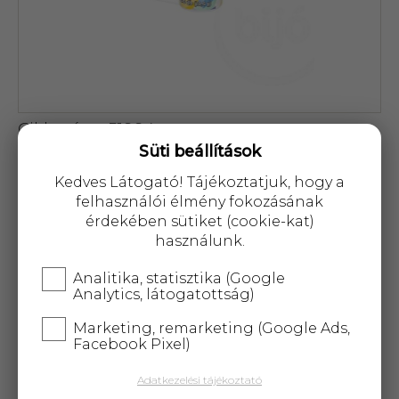
Cikkszám: 51994
Süti beállítások
7 390 Ft
Kedves Látogató! Tájékoztatjuk, hogy a
felhasználói élmény fokozásának
érdekében sütiket (cookie-kat)
használunk.
A termék átmenetileg nem
Analitika, statisztika (Google
Analytics, látogatottság)
rendelhető!
Marketing, remarketing (Google Ads,
Facebook Pixel)
25 000 Ft
felett
5 kg-ig
ingyenes kiszállítás!
Adatkezelési tájékoztató