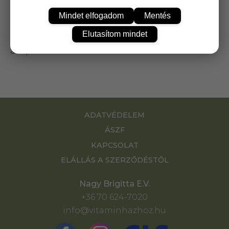
Mindet elfogadom
Mentés
A megfelelő agyi tevékenység, a memória,
végtagjaink hőmérséklete, vagy a tápanyagok
Elutasítom mindet
felszívódása is összefügg keringési rendszerünk
állapotával.
ADATVÉDELEM
ÁSZF
KAPCSOLAT
ELÁLLÁS A SZERZŐDÉSTŐL
Nagy Brigitta E.V.
+36 70 624-7020
info@vitaminhazhoz.hu