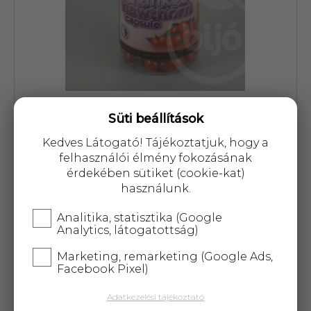
Cikkszám: 20720
Süti beállítások
Kedves Látogató! Tájékoztatjuk, hogy a
3 800 Ft
felhasználói élmény fokozásának
érdekében sütiket (cookie-kat)
használunk.
Analitika, statisztika (Google
Analytics, látogatottság)
A termék átmenetileg nem
rendelhető!
Marketing, remarketing (Google Ads,
Facebook Pixel)
25 000 Ft
felett
5 kg-ig
ingyenes kiszállítás!
Adatkezelési tájékoztató