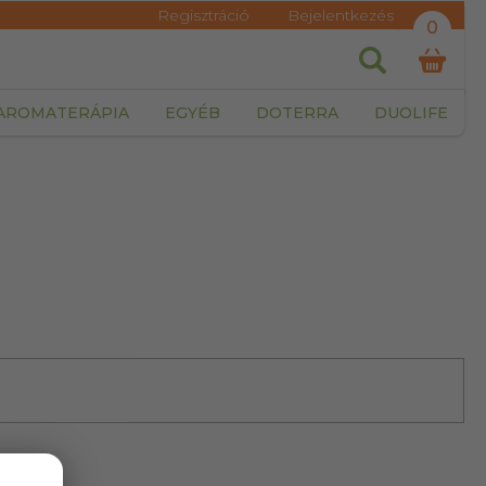
Regisztráció
Bejelentkezés
0
AROMATERÁPIA
EGYÉB
DOTERRA
DUOLIFE