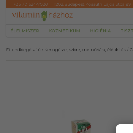
+36 70 624-7020
1202.Budapest.Kossuth Lajos utca 89
ÉLELMISZER
KOZMETIKUM
HIGIÉNIA
TISZ
Étrendkiegészítő
/ Keringésre, szívre, memóriára, élénkítők
/ 