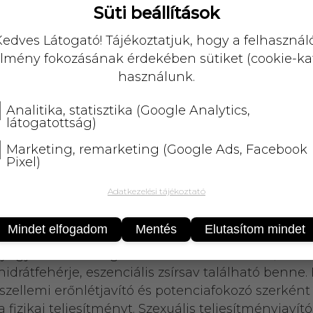
KOSÁRBA
Süti beállítások
edves Látogató! Tájékoztatjuk, hogy a felhasznál
25 000 Ft
felett
5 kg-ig
ingyenes 
lmény fokozásának érdekében sütiket (cookie-ka
használunk.
Analitika, statisztika (Google Analytics,
látogatottság)
Marketing, remarketing (Google Ads, Facebook
Pixel)
Adatkezelési tájékoztató
az Andokban 3700m magasan is képes életben ma
t ezért perui Ginseng-nek is szokás nevezni. A fé
Mindet elfogadom
Mentés
Elutasítom mindet
ékelik… A Maca nemcsak magas szénhidráttartalm
yírként is szolgál. Különösen sok foszfor, vitamin
nhidrátfehérje, eszenciális zsírsav található ben
zellemi erőnlétjavító és potenciafokozó szerként ha
a a fizikai teljesítményt. Szexuális teljesítményjaví