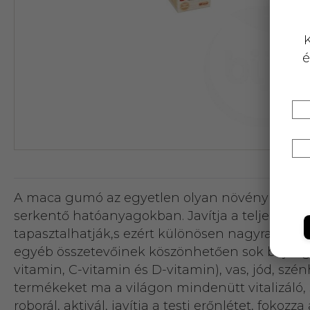
K
é
A maca gumó az egyetlen olyan növény amely 
serkentő hatóanyagokban. Javítja a teljesítmény
tapasztalhatják,s ezért különösen nagyra ért
egyéb összetevőinek köszönhetően sok bajra gyóg
vitamin, C-vitamin és D-vitamin), vas, jód, szé
termékeket ma a világon mindenütt vitalizáló, s
roborál, aktivál, javítja a testi erőnlétet, fokozz