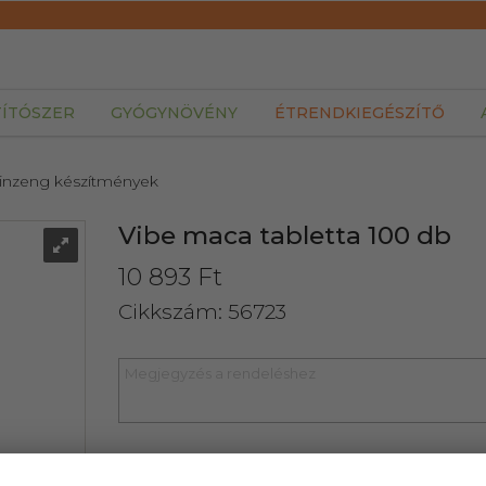
TÍTÓSZER
GYÓGYNÖVÉNY
ÉTRENDKIEGÉSZÍTŐ
Ginzeng készítmények
Vibe maca tabletta 100 db
10 893 Ft
Cikkszám: 56723