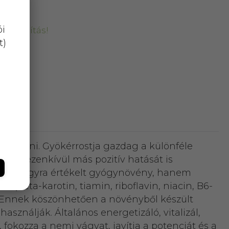
ói
kiszállítás!
t)
radni. Gyökérrostja gazdag a különféle
rfiak ezenkívül más pozitív hatását is
áért nagyra értékelt gyógynövény, hanem
 (béta-karotin, tiamin, riboflavin, niacin, B6-
ne. Ennek köszönhetően a növényből készült
sználják. Általános energetizáló, vitalizál,
tó, fokozza a nemi vágyat, javítja a potenciát és a