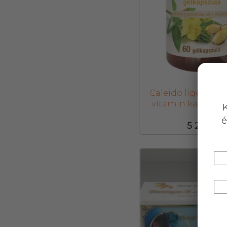
Caleido ligetszépe
vitamin kapszula
K
é
5 236,-
34838