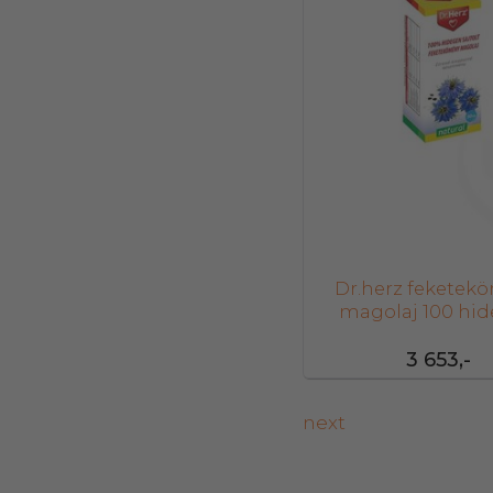
Dr.herz feketek
magolaj 100 hi
sajtolt 50 m
3 653,-
next