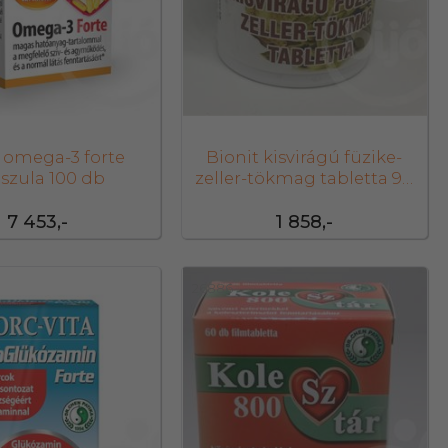
 omega-3 forte
Bionit kisvirágú füzike-
szula 100 db
zeller-tökmag tabletta 90
db
7 453,-
1 858,-
26886