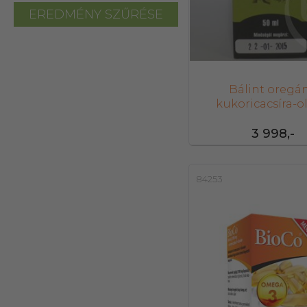
EREDMÉNY SZŰRÉSE
Bálint oregá
kukoricacsíra-o
kivonata 50 
3 998,-
84253