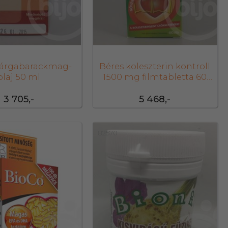
sárgabarackmag-
Béres koleszterin kontroll
olaj 50 ml
1500 mg filmtabletta 60
db
3 705,-
5 468,-
82570