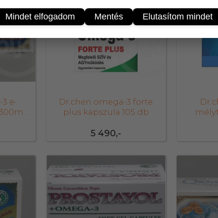
Mindet elfogadom
Mentés
Elutasítom mindet
3 e-
Dr.chen omega-3 forte
Dr.
 1300mg
plus kapszula 105 db
mélyt
ka
5 490,-
23620
20751