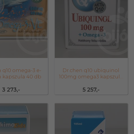
n q10 omega-3 e-
Dr.chen q10 ubiquinol
n kapszula 40 db
100mg omega3 kapszula
30 db
3 273,-
5 257,-
20871