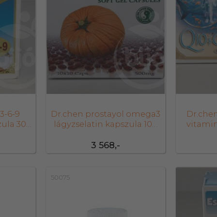
3-6-9
Dr.chen prostayol omega3
Dr.che
zula 30
lágyzselatin kapszula 100
vitami
db
3 568,-
50075
30292