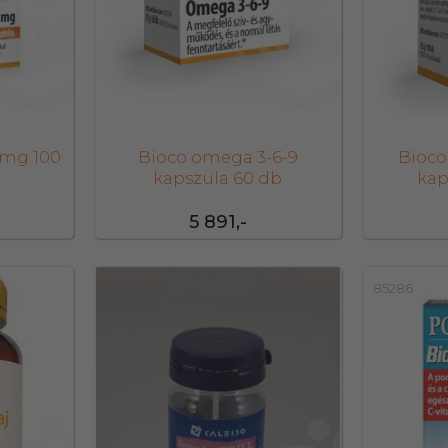
 mg 100
Bioco omega 3-6-9
Bioco
kapszula 60 db
kap
5 891,-
29060
85286