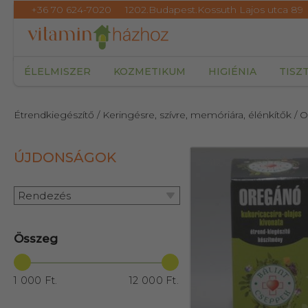
+36 70 624-7020
1202.Budapest.Kossuth Lajos utca 89
ÉLELMISZER
KOZMETIKUM
HIGIÉNIA
TISZ
Étrendkiegészítő
/ Keringésre, szívre, memóriára, élénkítők
/ 
ÚJDONSÁGOK
34417
Rendezés
Összeg
1 000 Ft.
12 000 Ft.