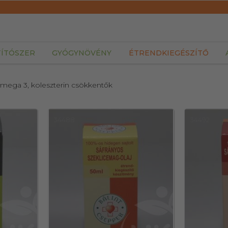
TÍTÓSZER
GYÓGYNÖVÉNY
ÉTRENDKIEGÉSZÍTŐ
Omega 3, koleszterin csökkentők
34488
34492