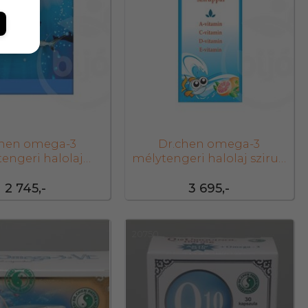
chen omega-3
Dr.chen omega-3
engeri halolaj
mélytengeri halolaj szirup
pszula 60 db
500 ml
2 745,-
3 695,-
20750