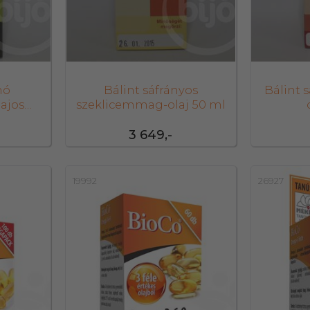
nó
Bálint sáfrányos
Bálint 
lajos
szeklicemmag-olaj 50 ml
ml
3 649,-
19992
26927