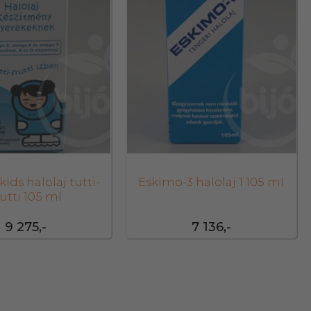
ids halolaj tutti-
Eskimo-3 halolaj 1 105 ml
rutti 105 ml
9 275,-
7 136,-