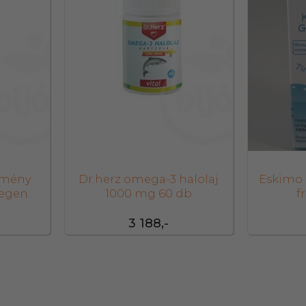
ömény
Dr.herz omega-3 halolaj
Eskimo k
degen
1000 mg 60 db
f
l
3 188,-