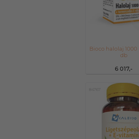
Bioco halolaj 1000
db
6 017,-
84767