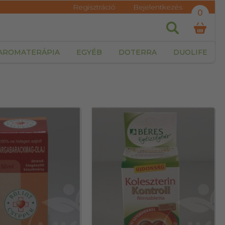
Regisztráció
Bejelentkezés
0
AROMATERÁPIA
EGYÉB
DOTERRA
DUOLIFE
19901