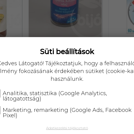
Süti beállítások
olaj e-
Caleido Superba krill olaj
Dr.che
 60 db
kapszula 60 db
glükozam
edves Látogató! Tájékoztatjuk, hogy a felhasznál
lmény fokozásának érdekében sütiket (cookie-ka
10 614,-
használunk.
Analitika, statisztika (Google Analytics,
52131
85285
látogatottság)
Marketing, remarketing (Google Ads, Facebook
Pixel)
Adatkezelési tájékoztató