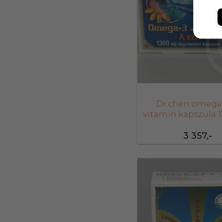
Dr.chen omega-
vitamin kapszula
60 db
3 357,-
26946