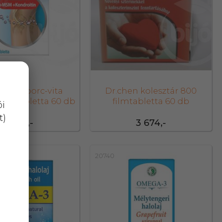
n bio porc-vita
Dr.chen kolesztár 800
in tabletta 60 db
filmtabletta 60 db
ói
t)
3 695,-
3 674,-
20740