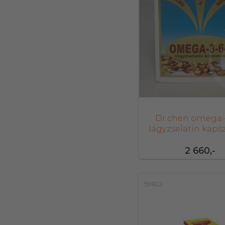
Dr.chen omega-
lágyzselatin kaps
db
2 660,-
59822