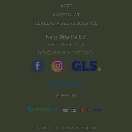
ÁSZF
KAPCSOLAT
ELÁLLÁS A SZERZŐDÉSTŐL
Nagy Brigitta E.V.
+36 70 624-7020
info@vitaminhazhoz.hu
Árukereső.hu
Szolgáltató:
merxwebshop.hu