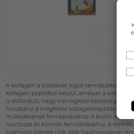
K
é
A kollagén a bőrszövet egyik természetes alko
kollagén peptidből készül, amelyet a világ egy
is előforduló, nagy vízmegkötő képességgel re
hozzájárul a megfelelő kollagénképződéshez és 
működésének fenntartásához. A biotin és a cin
csontozat és körmök fenntartásához. A termék k
származó szerves cink jobb hasznosulással rend