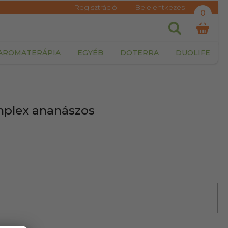
Regisztráció
Bejelentkezés
0
AROMATERÁPIA
EGYÉB
DOTERRA
DUOLIFE
omplex ananászos