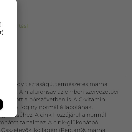
ói
kiszállítás!
t)
an®, nagy tisztaságú, természetes marha
t gyárt. A hialuronsav az emberi szervezetben
k között a bőrszövetben is. A C-vitamin
cok és a fogíny normál állapotának,
egőrzéséhez. A cink hozzájárul a normál
konátot tartalmaz. A cink-glükonátból
k. Összetevők: kollagén (Peptan®, marha