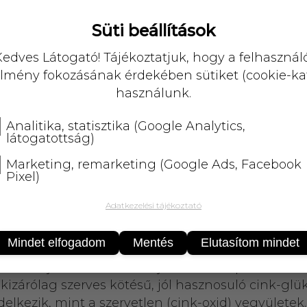
KOSÁRBA
Süti beállítások
edves Látogató! Tájékoztatjuk, hogy a felhasznál
25 000 Ft
felett
5 kg-ig
ingyenes 
lmény fokozásának érdekében sütiket (cookie-ka
használunk.
Analitika, statisztika (Google Analytics,
látogatottság)
Marketing, remarketing (Google Ads, Facebook
Pixel)
tóeleme. A termékben található kollagén, a Pept
Adatkezelési tájékoztató
ik vezető kollagén gyártó cége, a francia Rousselo
ndelkező poliszacharid, amely megtalálható többe
Mindet elfogadom
Mentés
Elutasítom mindet
ezen keresztül a bőr, a fogak, a csontozat, a por
k hozzájárul a bőr és a haj normál állapotának m
izárólag szerves kötésű, jól hasznosuló cink-glü
elkezik, mint a szervetlen (cink-oxid) vegyülete