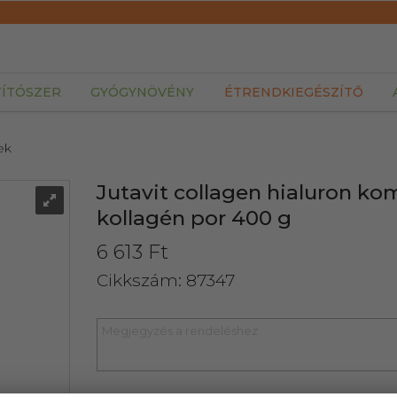
TÍTÓSZER
GYÓGYNÖVÉNY
ÉTRENDKIEGÉSZÍTŐ
ek
Jutavit collagen hialuron k
kollagén por 400 g
6 613 Ft
Cikkszám: 87347