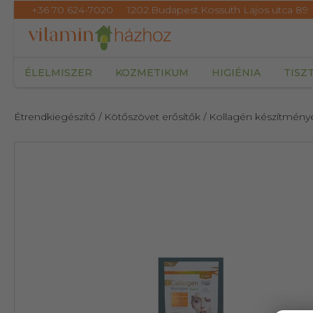
+36 70 624-7020
1202.Budapest.Kossuth Lajos utca 89
ÉLELMISZER
KOZMETIKUM
HIGIÉNIA
TISZ
Étrendkiegészítő
/ Kötőszövet erősítők
/ Kollagén készítmény