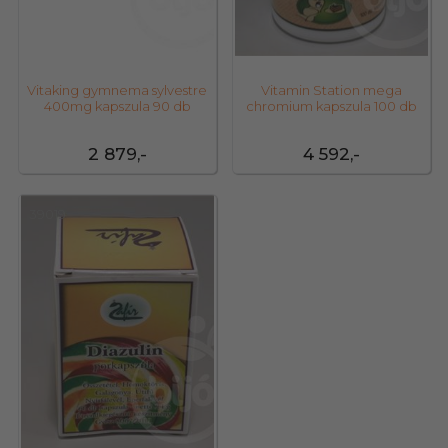
Vitaking gymnema sylvestre
Vitamin Station mega
400mg kapszula 90 db
chromium kapszula 100 db
2 879,-
4 592,-
39019