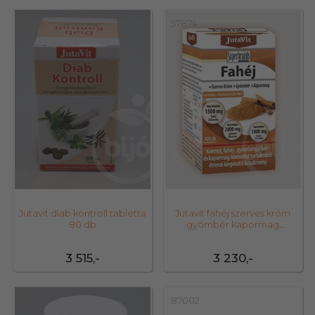
27189
57874
Jutavit diab kontroll tabletta
Jutavit fahéj szerves króm
80 db
gyömbér kapormag
flmtabletta 120
3 515,-
3 230,-
14129
87002