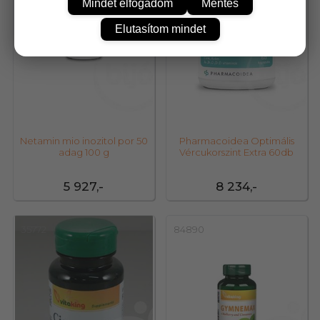
Mindet elfogadom
Mentés
Elutasítom mindet
Netamin mio inozitol por 50
Pharmacoidea Optimális
adag 100 g
Vércukorszint Extra 60db
5 927,-
8 234,-
35772
84890