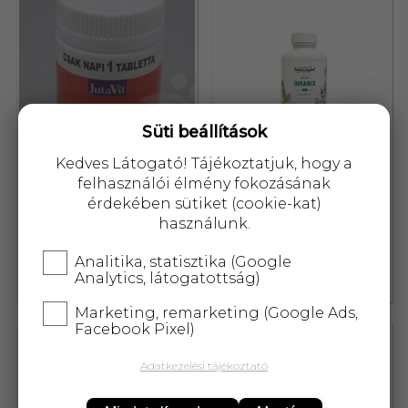
Süti beállítások
Kedves Látogató! Tájékoztatjuk, hogy a
felhasználói élmény fokozásának
érdekében sütiket (cookie-kat)
használunk.
Jutavit króm tabletta 60 db
Naturcomfort Magyar
dinamix tabletta 120 db
Analitika, statisztika (Google
Analytics, látogatottság)
1 853,-
18 745,-
Marketing, remarketing (Google Ads,
Facebook Pixel)
59015
84197
Adatkezelési tájékoztató