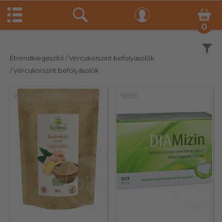
0
Szűrés
Étrendkiegészítő
/ Vércukorszint befolyásolók
/ Vércukorszint befolyásolók
86629
56159