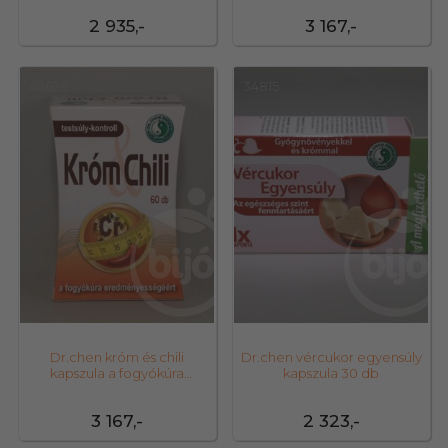
2 935,-
3 167,-
43626
34815
Dr.chen króm és chili
Dr.chen vércukor egyensúly
kapszula a fogyókúra
kapszula 30 db
eredményességéért
3 167,-
2 323,-