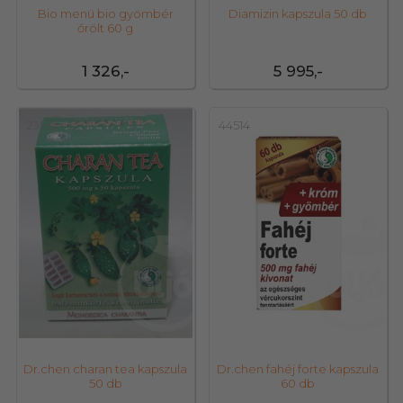
Bio menü bio gyömbér
Diamizin kapszula 50 db
őrölt 60 g
1 326,-
5 995,-
23555
44514
Dr.chen charan tea kapszula
Dr.chen fahéj forte kapszula
50 db
60 db