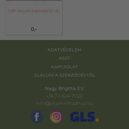
Zafír diazulin kapszula 60 db
0,-
ADATVÉDELEM
ÁSZF
KAPCSOLAT
ELÁLLÁS A SZERZŐDÉSTŐL
Nagy Brigitta E.V.
+36 70 624-7020
info@vitaminhazhoz.hu