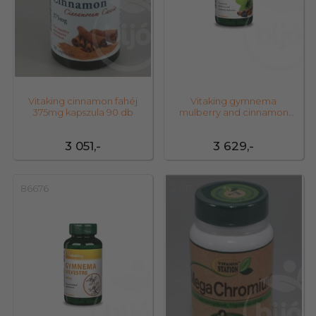
Vitaking cinnamon fahéj
Vitaking gymnema
375mg kapszula 90 db
mulberry and cinnamon
kapszula 60 db
3 051,-
3 629,-
86676
24117