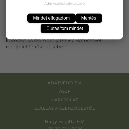
A C-vitamin hozzájárul az immunrendszer, tehát
Adatkezelési tájékoztató
a természetes védekező mechanizmusok
megfelelő működéséhez, megköti a
Mindet elfogadom
Mentés
szervezetben felgyülemlő káros szabadgyököket,
ezáltal megőrzi a vitalitást, az egészséget,
Elutasítom mindet
fenntartja a testi-lelki egyensúlyt és kialakul a jó
közérzet és szerepet játszik a kötőszövet
megfelelő működésében
ADATVÉDELEM
ÁSZF
KAPCSOLAT
ELÁLLÁS A SZERZŐDÉSTŐL
Nagy Brigitta E.V.