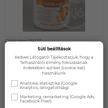
Cikkszám: 19227
Süti beállítások
4 037 Ft
Kedves Látogató! Tájékoztatjuk, hogy a
felhasználói élmény fokozásának
érdekében sütiket (cookie-kat)
használunk.
KOSÁRBA
Analitika, statisztika (Google
Analytics, látogatottság)
Marketing, remarketing (Google Ads,
25 000 Ft
felett
5 kg-ig
ingyenes kiszállítás!
Facebook Pixel)