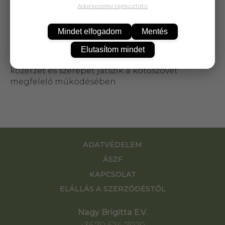
A C-vitamin hozzájárul az immunrendszer, tehát
Adatkezelési tájékoztató
a természetes védekező mechanizmusok
megfelelő működéséhez, megköti a
Mindet elfogadom
Mentés
szervezetben felgyülemlő káros szabadgyököket,
ezáltal megőrzi a vitalitást, az egészséget,
Elutasítom mindet
fenntartja a testi-lelki egyensúlyt és kialakul a jó
közérzet és szerepet játszik a kötőszövet
megfelelő működésében
ADATVÉDELEM
ÁSZF
KAPCSOLAT
ELÁLLÁS A SZERZŐDÉSTŐL
Nagy Brigitta E.V.