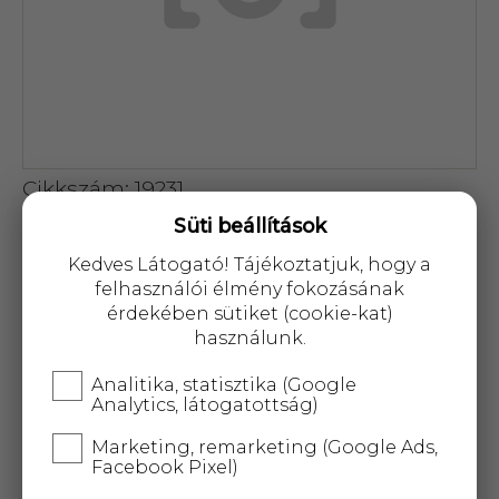
Cikkszám: 19231
Süti beállítások
2 361 Ft
Kedves Látogató! Tájékoztatjuk, hogy a
felhasználói élmény fokozásának
érdekében sütiket (cookie-kat)
használunk.
KOSÁRBA
Analitika, statisztika (Google
Analytics, látogatottság)
Marketing, remarketing (Google Ads,
25 000 Ft
felett
5 kg-ig
ingyenes kiszállítás!
Facebook Pixel)