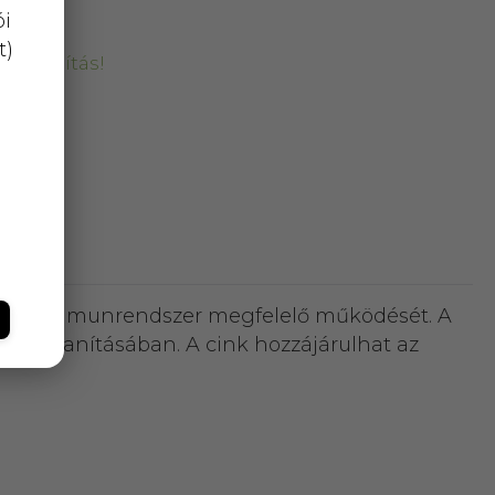
ói
t)
kiszállítás!
eti az immunrendszer megfelelő működését. A
talmatlanításában. A cink hozzájárulhat az