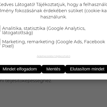
A termék átmenetileg nem rendelhető!
edves Látogató! Tájékoztatjuk, hogy a felhasznál
lmény fokozásának érdekében sütiket (cookie-ka
25 000 Ft
felett
5 kg-ig
ingyenes 
használunk.
Analitika, statisztika (Google Analytics,
látogatottság)
Marketing, remarketing (Google Ads, Facebook
Pixel)
Adatkezelési tájékoztató
ezet védekező rendszerének működésében, segíth
Mindet elfogadom
Mentés
Elutasítom mindet
atív hatásoktól,részt vesz a káros szabadgyökök ár
i teljesítőképességhez.