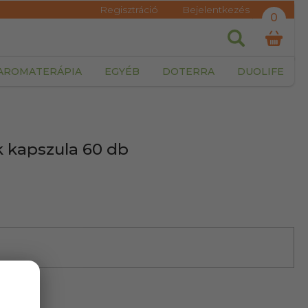
Regisztráció
Bejelentkezés
0
AROMATERÁPIA
EGYÉB
DOTERRA
DUOLIFE
k kapszula 60 db