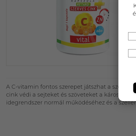
K
é
A C-vitamin fontos szerepet játszhat a szerv
cink védi a sejteket és szöveteket a káros oxid
idegrendszer normál működéséhez és a szellem