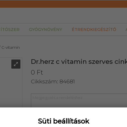
TÍTÓSZER
GYÓGYNÖVÉNY
ÉTRENDKIEGÉSZÍTŐ
/ C-vitamin
Dr.herz c vitamin szerves cin
0 Ft
Cikkszám: 84681
Süti beállítások