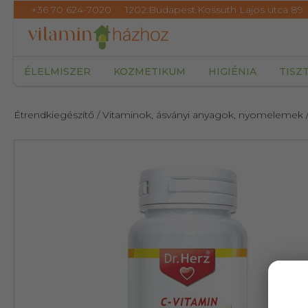
+36 70 624-7020
1202.Budapest.Kossuth Lajos utca 89
ÉLELMISZER
KOZMETIKUM
HIGIÉNIA
TISZ
Étrendkiegészítő
/ Vitaminok, ásványi anyagok, nyomelemek